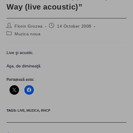
Way (live acoustic)”
Post
Post
Florin Grozea
14 October 2008
author:
published:
Post
Muzica noua
category:
Live şi acustic.
Aşa, de dimineaţă.
Partajează asta:
TAGS
:
LIVE
,
MUZICA
,
RHCP