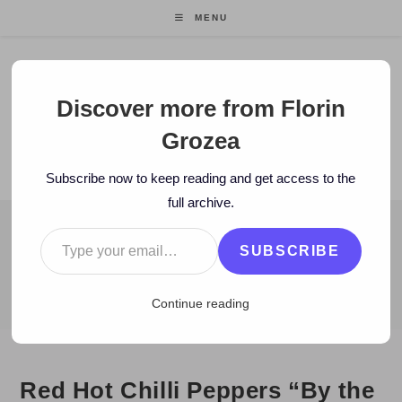
Skip
MENU
to
content
Florin Grozea
Discover more from Florin
Grozea
ENTREPRENEUR. FOUNDER/CEO MOCAPP.
Subscribe now to keep reading and get access to the
full archive.
Type your email…
BLOG
SUBSCRIBE
>
2008
>
October
>
14
>
Muzica noua
>
Red Hot Chilli Peppers “B
Continue reading
Red Hot Chilli Peppers “By the