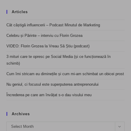
Articles
Cât câștigă influencerii – Podcast Minutul de Marketing
Celebru și Părinte – interviu cu Florin Grozea
VIDEO: Florin Grozea la Vreau Să Știu (podcast)
3 mituri care te opresc pe Social Media (și ce funcționează în
schimb)
Cum îmi stricam eu diminețile și cum mi-am schimbat un obicei prost
Nu geniul, ci focusul este superputerea antreprenorului
Încrederea pe care am învățat s-o dau visului meu
Archives
Archives
Select Month