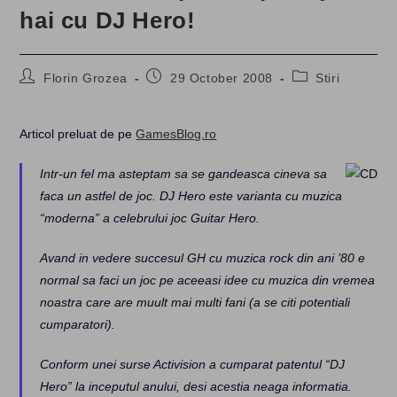
hai cu DJ Hero!
Post
Post
Post
Florin Grozea
29 October 2008
Stiri
author:
published:
category:
Articol preluat de pe
GamesBlog.ro
Intr-un fel ma asteptam sa se gandeasca cineva sa
faca un astfel de joc. DJ Hero este varianta cu muzica
“moderna” a celebrului joc Guitar Hero.
Avand in vedere succesul GH cu muzica rock din ani ’80 e
normal sa faci un joc pe aceeasi idee cu muzica din vremea
noastra care are muult mai multi fani (a se citi potentiali
cumparatori).
Conform unei surse Activision a cumparat patentul “DJ
Hero” la inceputul anului, desi acestia neaga informatia.