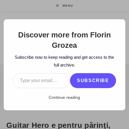
Skip
MENU
to
content
Florin Grozea
Discover more from Florin
Grozea
ENTREPRENEUR. FOUNDER/CEO MOCAPP.
Subscribe now to keep reading and get access to the
full archive.
Type your email…
BLOG
SUBSCRIBE
>
2008
>
October
>
29
>
Stiri
>
Guitar Hero e pentru părinţi, hai c
Continue reading
Guitar Hero e pentru părinţi,