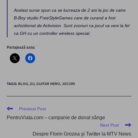
Acelasi surse spun ca se lucreaza de 2 ani la joc de catre
B-Boy studio FreeStyleGames care de curand a fost
achizitionat de Activision. Sunt zvonuri ca jocul va veni la fel
ca GH cu un controller wireless special.
Partajează asta:
TAGS
:
BLOG
,
DJ
,
GUITAR HERO
,
JOCURI
Read
Previous Post
more
PentruViata.com – campanie de donat sânge
articles
Next Post
Despre Florin Grozea şi Twitter la MTV News