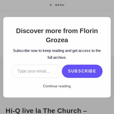
Skip
MENU
to
content
Florin Grozea
Discover more from Florin
Grozea
ENTREPRENEUR. FOUNDER/CEO MOCAPP.
Subscribe now to keep reading and get access to the
full archive.
Type your email…
BLOG
SUBSCRIBE
>
2008
>
November
>
19
>
video
>
Hi-Q live la The Church – Bucu
Continue reading
Hi-Q live la The Church –