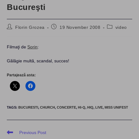
Bucureşti
Post
Post
Post
Florin Grozea
19 November 2008
video
author:
published:
category:
Filmaţi de
Sorin
:
Gălăgie multă, scandal, succes!
Partajează asta:
TAGS
:
BUCURESTI
,
CHURCH
,
CONCERTE
,
HI-Q
,
HIQ
,
LIVE
,
MISS UNIFEST
Read
Previous Post
more