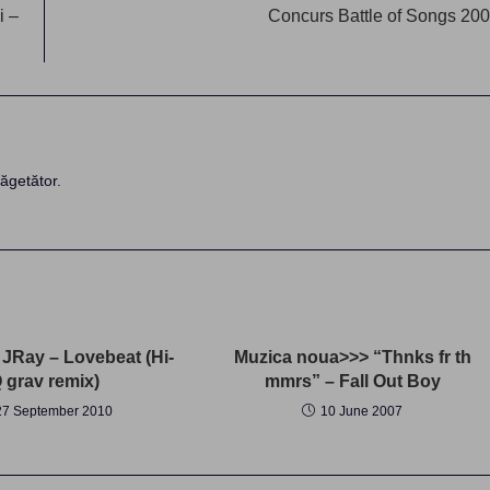
i –
Concurs Battle of Songs 20
ăgetător.
 JRay – Lovebeat (Hi-
Muzica noua>>> “Thnks fr th
 grav remix)
mmrs” – Fall Out Boy
27 September 2010
10 June 2007