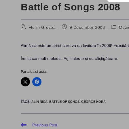
Battle of Songs 2008
Post
Post
Post
Florin Grozea
9 December 2008
Muzi
author:
published:
category
Alin Nica este un artist care va da lovitura în 2009! Felicită
Îmi place mult melodia. Aş fi ales-o şi eu câştigătoare.
Partajează asta:
TAGS
:
ALIN NICA
,
BATTLE OF SONGS
,
GEORGE HORA
Read
Previous Post