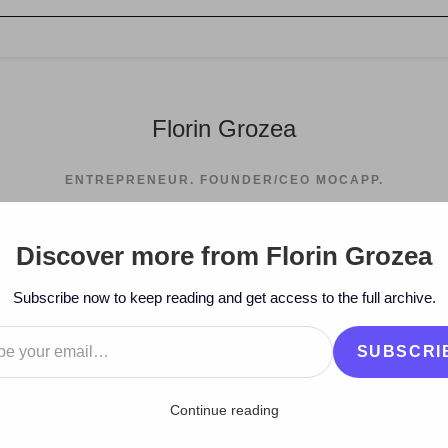
Florin Grozea
ENTREPRENEUR. FOUNDER/CEO MOCAPP.
Discover more from Florin Grozea
>
2008
>
December
>
9
>
Muzic
Subscribe now to keep reading and get access to the full archive.
…
SUBSCRI
Continue reading
plecat” – Marele câştigător