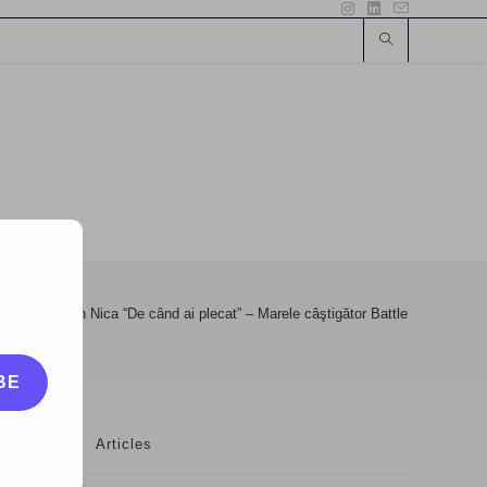
a noua
>
Alin Nica “De când ai plecat” – Marele câştigător Battle of Songs 2
BE
Articles