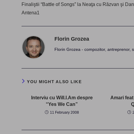
more
Finaliştii “Battle of Songs” la Neaţa cu Răzvan şi Dan
articles
Antena1
Florin Grozea
Florin Grozea - compozitor, antreprenor, s
YOU MIGHT ALSO LIKE
Interviu cu Will.I.Am despre
Amari feat
“Yes We Can”
Q
11 February 2008