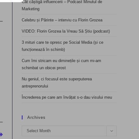
Cât câștigă influencerii – Podcast Minutul de
Marketing
Celebru și Părinte – interviu cu Florin Grozea
VIDEO: Florin Grozea la Vreau Să Știu (podcast)
3 mituri care te opresc pe Social Media (și ce
funcționează în schimb)
Cum îmi stricam eu diminețile și cum mi-am
schimbat un obicei prost
Nu geniul, ci focusul este superputerea
antreprenorului
Încrederea pe care am învățat s-o dau visului meu
Archives
Archives
Select Month