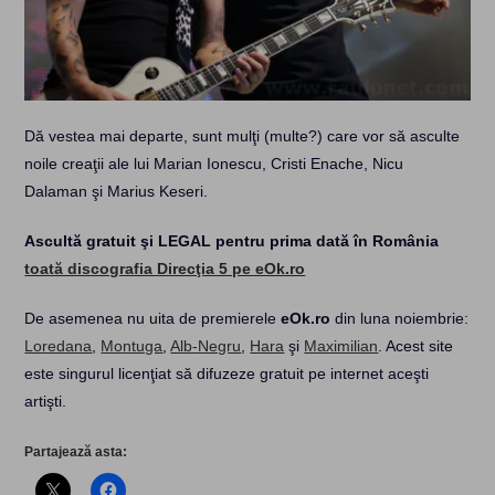
Dă vestea mai departe, sunt mulţi (multe?) care vor să asculte
noile creaţii ale lui Marian Ionescu, Cristi Enache, Nicu
Dalaman şi Marius Keseri.
Ascultă gratuit şi LEGAL pentru prima dată în România
toată discografia Direcţia 5 pe eOk.ro
De asemenea nu uita de premierele
eOk.ro
din luna noiembrie:
Loredana
,
Montuga
,
Alb-Negru
,
Hara
şi
Maximilian
. Acest site
este singurul licenţiat să difuzeze gratuit pe internet aceşti
artişti.
Partajează asta: