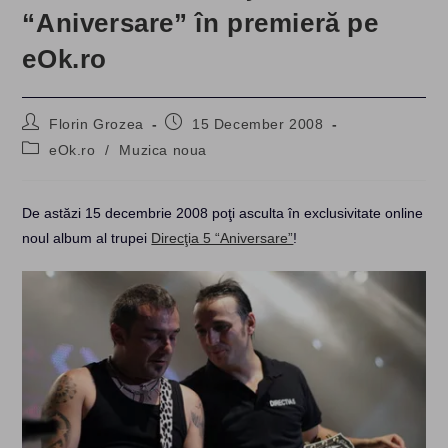
“Aniversare” în premieră pe
eOk.ro
Post
Post
Florin Grozea
15 December 2008
author:
published:
Post
eOk.ro
/
Muzica noua
category:
De astăzi 15 decembrie 2008 poţi asculta în exclusivitate online
noul album al trupei
Direcţia 5 “Aniversare”
!