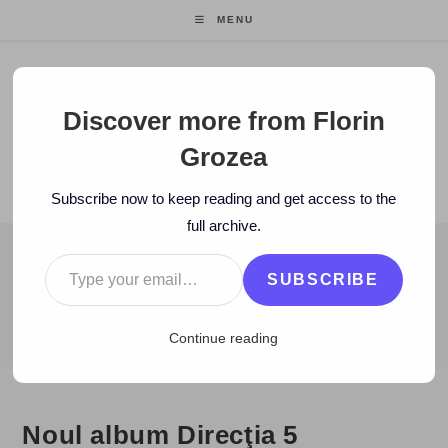
Skip
MENU
to
content
Florin Grozea
Discover more from Florin
Grozea
ENTREPRENEUR. FOUNDER/CEO MOCAPP.
Subscribe now to keep reading and get access to the
full archive.
Type your email…
BLOG
SUBSCRIBE
>
2008
>
December
>
15
>
eOk.ro
>
Noul album Direcţia 5 “Aniver
Continue reading
Noul album Direcţia 5