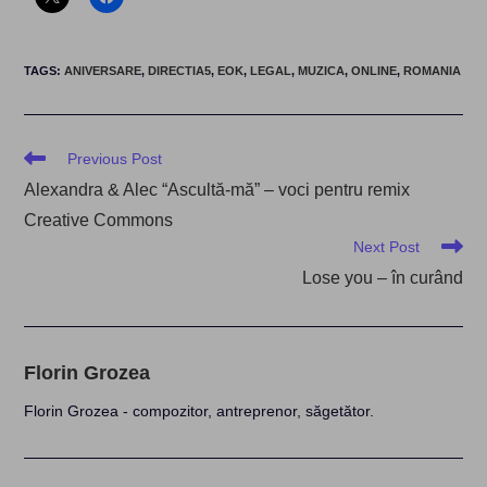
TAGS
:
ANIVERSARE
,
DIRECTIA5
,
EOK
,
LEGAL
,
MUZICA
,
ONLINE
,
ROMANIA
Read
Previous Post
more
Alexandra & Alec “Ascultă-mă” – voci pentru remix
articles
Creative Commons
Next Post
Lose you – în curând
Florin Grozea
Florin Grozea - compozitor, antreprenor, săgetător.