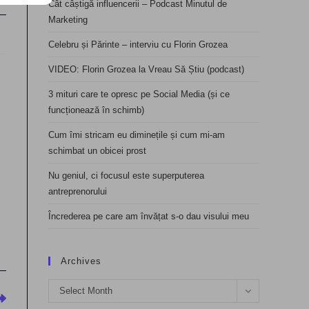
Cât câștigă influencerii – Podcast Minutul de
Marketing
Celebru și Părinte – interviu cu Florin Grozea
VIDEO: Florin Grozea la Vreau Să Știu (podcast)
3 mituri care te opresc pe Social Media (și ce
funcționează în schimb)
Cum îmi stricam eu diminețile și cum mi-am
schimbat un obicei prost
Nu geniul, ci focusul este superputerea
antreprenorului
Încrederea pe care am învățat s-o dau visului meu
Archives
Archives
Select Month