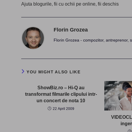
more
Ajuta blogurile, fii cu ochii pe online, fii deschis
articles
Florin Grozea
Florin Grozea - compozitor, antreprenor, s
YOU MIGHT ALSO LIKE
ShowBiz.ro – Hi-Q au
transformat filmarile clipului intr-
un concert de nota 10
22 April 2009
VIDEOCLI
inger