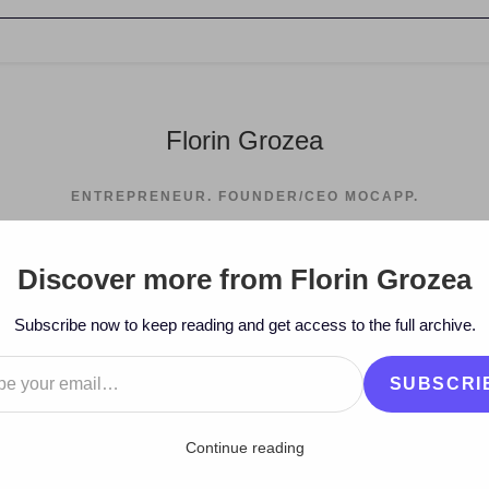
Florin Grozea
ENTREPRENEUR. FOUNDER/CEO MOCAPP.
Discover more from Florin Grozea
>
2008
>
Decembe
Subscribe now to keep reading and get access to the full archive.
…
SUBSCRI
Continue reading
u Ana B. şi Puya