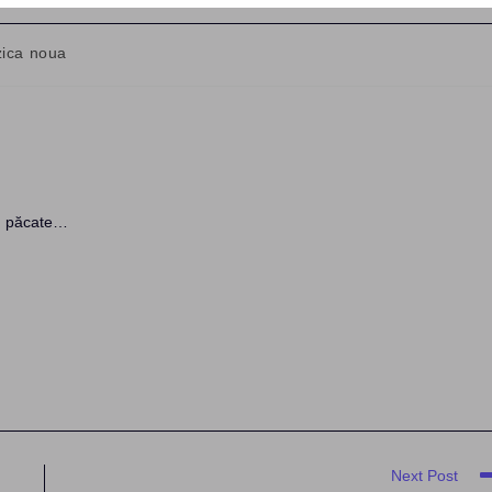
ica noua
y:
in păcate…
Next Post