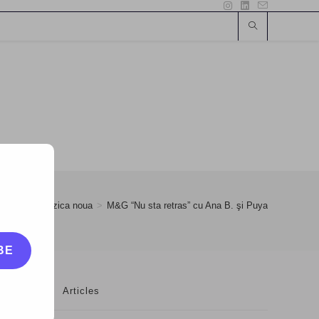
r
>
17
>
Muzica noua
>
M&G “Nu sta retras” cu Ana B. şi Puya
BE
Articles