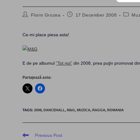
Post
Post
Post
Florin Grozea
17 December 2008
Muz
author:
published:
categor
Ce-mi place piesa asta!
E de pe albumul
“Tot noi”
din 2008, prea puţin promovat d
Partajează asta:
TAGS
:
2008
,
DANCEHALL
,
M&G
,
MUZICA
,
RAGGA
,
ROMANIA
Read
Previous Post