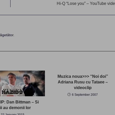
Hi-Q “Lose you” – YouTube vid
ăgetător.
Muzica noua>>> “Noi doi”
Adriana Rusu cu Tataee –
videoclip
6 September 2007
P: Dan Bittman – Si
ii au demonii lor
22 January 2015