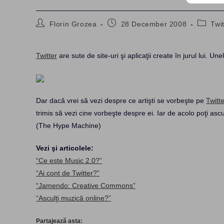
Post
Post
Post
Florin Grozea
28 December 2008
Twit
author:
published:
categor
Twitter
are sute de site-uri şi aplicaţii create în jurul lui. Une
Dar dacă vrei să vezi despre ce artişti se vorbeşte pe
Twitte
trimis să vezi cine vorbeşte despre ei. Iar de acolo poţi as
(The Hype Machine)
Vezi şi articolele:
“Ce este Music 2.0?”
“Ai cont de Twitter?”
“Jamendo: Creative Commons”
“Asculţi muzică online?”
Partajează asta: