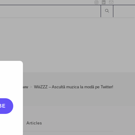
er
>
28
>
www
>
WiiiZZZ – Ascultă muzica la modă pe Twitter!
BE
Articles