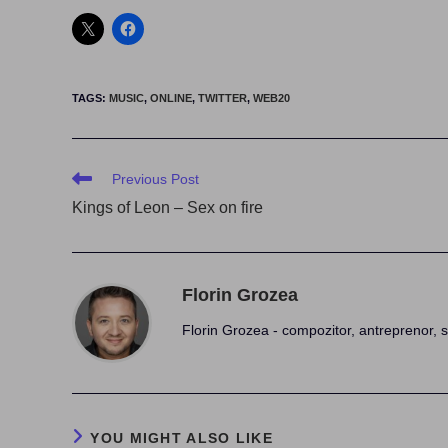
TAGS
:
MUSIC
,
ONLINE
,
TWITTER
,
WEB20
Read
Previous Post
more
Kings of Leon – Sex on fire
articles
Florin Grozea
Florin Grozea - compozitor, antreprenor, s
YOU MIGHT ALSO LIKE