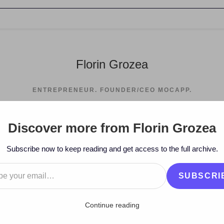
Florin Grozea
ENTREPRENEUR. FOUNDER/CEO MOCAPP.
Discover more from Florin Grozea
>
2008
>
Decemb
Subscribe now to keep reading and get access to the full archive.
…
SUBSCRI
Continue reading
ca la modă pe Twitter!