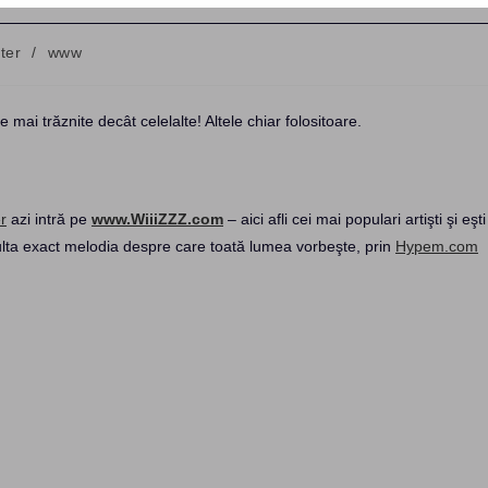
ter
/
www
y:
le mai trăznite decât celelalte! Altele chiar folositoare.
r
azi intră pe
www.WiiiZZZ.com
– aici afli cei mai populari artişti şi eşti
culta exact melodia despre care toată lumea vorbeşte, prin
Hypem.com