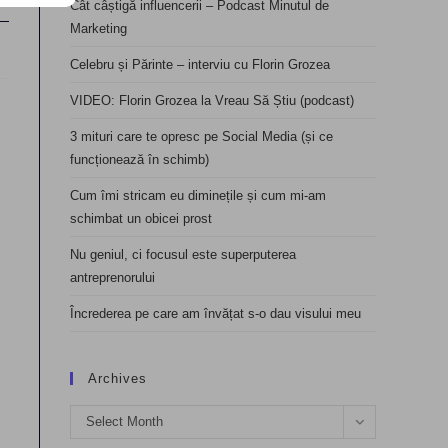
Cât câștigă influencerii – Podcast Minutul de
Marketing
Celebru și Părinte – interviu cu Florin Grozea
VIDEO: Florin Grozea la Vreau Să Știu (podcast)
3 mituri care te opresc pe Social Media (și ce
funcționează în schimb)
Cum îmi stricam eu diminețile și cum mi-am
schimbat un obicei prost
Nu geniul, ci focusul este superputerea
antreprenorului
Încrederea pe care am învățat s-o dau visului meu
Archives
Archives
Select Month