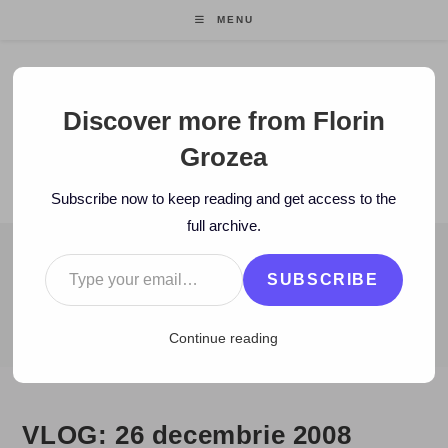
Skip
MENU
to
content
Florin Grozea
Discover more from Florin
Grozea
ENTREPRENEUR. FOUNDER/CEO MOCAPP.
Subscribe now to keep reading and get access to the
full archive.
Type your email…
BLOG
SUBSCRIBE
>
2008
>
December
>
29
>
video
>
VLOG: 26 decembrie 2008 Poi
Continue reading
VLOG: 26 decembrie 2008