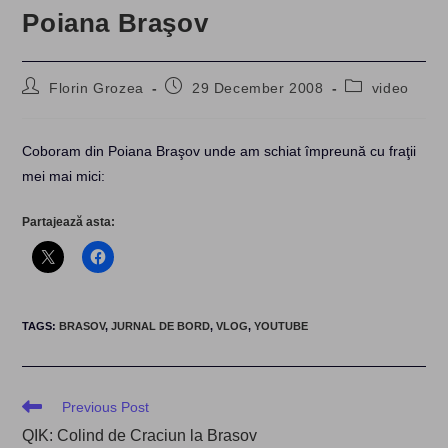
Poiana Braşov
Post
Post
Post
Florin Grozea
29 December 2008
video
author:
published:
category:
Coboram din Poiana Braşov unde am schiat împreună cu fraţii
mei mai mici:
Partajează asta:
TAGS
:
BRASOV
,
JURNAL DE BORD
,
VLOG
,
YOUTUBE
Read
Previous Post
more
QIK: Colind de Craciun la Brasov
articles