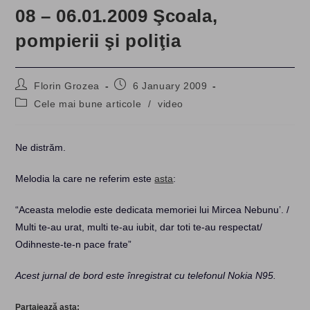
08 – 06.01.2009 Şcoala,
pompierii şi poliţia
Post
Post
Florin Grozea
6 January 2009
author:
published:
Post
Cele mai bune articole
/
video
category:
Ne distrăm.
Melodia la care ne referim este
asta
:
“Aceasta melodie este dedicata memoriei lui Mircea Nebunu’. /
Multi te-au urat, multi te-au iubit, dar toti te-au respectat/
Odihneste-te-n pace frate”
Acest jurnal de bord este înregistrat cu telefonul Nokia N95.
Partajează asta: