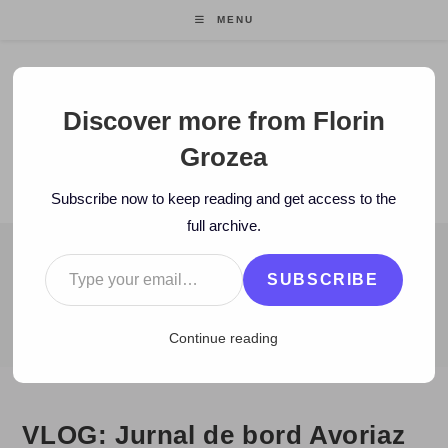
Skip
MENU
to
content
Florin Grozea
Discover more from Florin
Grozea
ENTREPRENEUR. FOUNDER/CEO MOCAPP.
Subscribe now to keep reading and get access to the
full archive.
Type your email…
BLOG
SUBSCRIBE
>
2009
>
January
>
6
>
Cele mai bune articole
>
VLOG: Jurnal de b
Continue reading
VLOG: Jurnal de bord Avoriaz