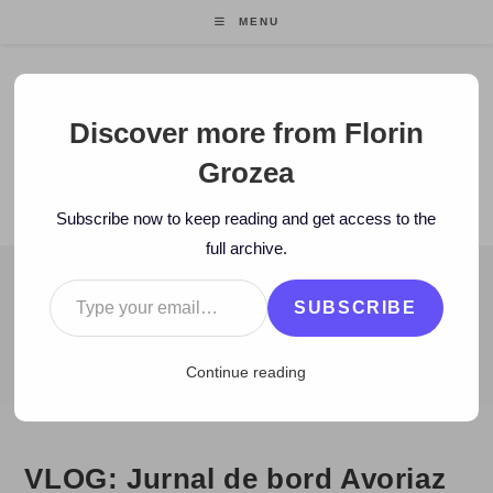
Skip
MENU
to
content
Florin Grozea
Discover more from Florin
Grozea
ENTREPRENEUR. FOUNDER/CEO MOCAPP.
Subscribe now to keep reading and get access to the
full archive.
Type your email…
BLOG
SUBSCRIBE
>
2009
>
January
>
10
>
video
>
VLOG: Jurnal de bord Avoriaz 14
Continue reading
VLOG: Jurnal de bord Avoriaz