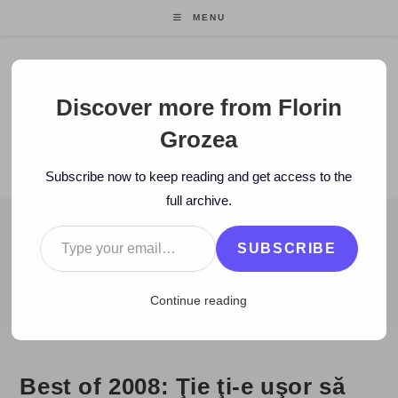
Skip
MENU
to
content
Florin Grozea
Discover more from Florin
Grozea
ENTREPRENEUR. FOUNDER/CEO MOCAPP.
Subscribe now to keep reading and get access to the
full archive.
Type your email…
BLOG
SUBSCRIBE
>
2009
>
January
>
12
>
Zi de zi
>
Best of 2008: Ţie ţi-e uşor să z
Continue reading
Best of 2008: Ţie ţi-e uşor să