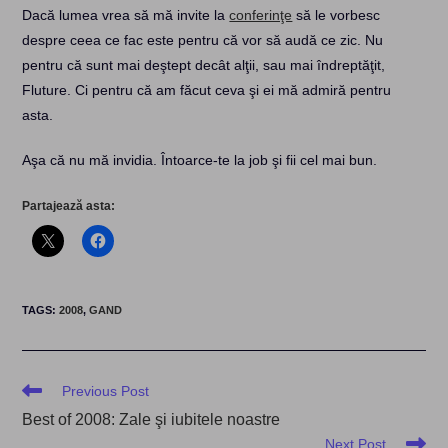
Dacă lumea vrea să mă invite la
conferinţe
să le vorbesc
despre ceea ce fac este pentru că vor să audă ce zic. Nu
pentru că sunt mai deştept decât alţii, sau mai îndreptăţit,
Fluture. Ci pentru că am făcut ceva şi ei mă admiră pentru
asta.
Aşa că nu mă invidia. Întoarce-te la job şi fii cel mai bun.
Partajează asta:
TAGS
:
2008
,
GAND
Read
Previous Post
more
Best of 2008: Zale şi iubitele noastre
articles
Next Post