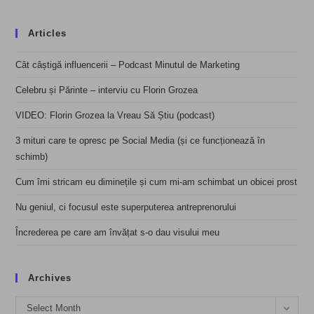
Articles
Cât câștigă influencerii – Podcast Minutul de Marketing
Celebru și Părinte – interviu cu Florin Grozea
VIDEO: Florin Grozea la Vreau Să Știu (podcast)
3 mituri care te opresc pe Social Media (și ce funcționează în
schimb)
Cum îmi stricam eu diminețile și cum mi-am schimbat un obicei prost
Nu geniul, ci focusul este superputerea antreprenorului
Încrederea pe care am învățat s-o dau visului meu
Archives
Archives
Select Month