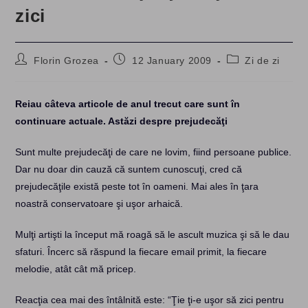
zici
Post
Post
Post
Florin Grozea
12 January 2009
Zi de zi
author:
published:
category:
Reiau câteva articole de anul trecut care sunt în
continuare actuale. Astăzi despre prejudecăţi
Sunt multe prejudecăţi de care ne lovim, fiind persoane publice.
Dar nu doar din cauză că suntem cunoscuţi, cred că
prejudecăţile există peste tot în oameni. Mai ales în ţara
noastră conservatoare şi uşor arhaică.
Mulţi artişti la început mă roagă să le ascult muzica şi să le dau
sfaturi. Încerc să răspund la fiecare email primit, la fiecare
melodie, atât cât mă pricep.
Reacţia cea mai des întâlnită este: “Ţie ţi-e uşor să zici pentru