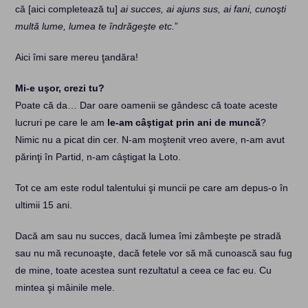
că [aici completează tu]
ai succes, ai ajuns sus, ai fani, cunoşti
multă lume, lumea te îndrăgeşte etc.
”
Aici îmi sare mereu ţandăra!
Mi-e uşor, crezi tu?
Poate că da… Dar oare oamenii se gândesc că toate aceste
lucruri pe care le am
le-am câştigat prin ani de muncă
?
Nimic nu a picat din cer. N-am moştenit vreo avere, n-am avut
părinţi în Partid, n-am câştigat la Loto.
Tot ce am este rodul talentului şi muncii pe care am depus-o în
ultimii 15 ani.
Dacă am sau nu succes, dacă lumea îmi zâmbeşte pe stradă
sau nu mă recunoaşte, dacă fetele vor să mă cunoască sau fug
de mine, toate acestea sunt rezultatul a ceea ce fac eu. Cu
mintea şi mâinile mele.