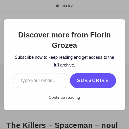
Skip
MENU
to
content
Florin Grozea
Discover more from Florin
Grozea
ENTREPRENEUR. FOUNDER/CEO MOCAPP.
Subscribe now to keep reading and get access to the
full archive.
Type your email…
BLOG
SUBSCRIBE
>
2009
>
January
>
25
>
video
>
The Killers – Spaceman – noul vi
Continue reading
The Killers – Spaceman – noul