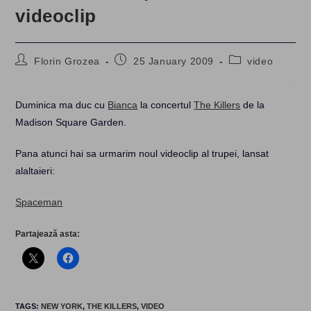
videoclip
Post
Post
Post
Florin Grozea
25 January 2009
video
author:
published:
category:
Duminica ma duc cu
Bianca
la concertul
The Killers
de la
Madison Square Garden.
Pana atunci hai sa urmarim noul videoclip al trupei, lansat
alaltaieri:
Spaceman
Partajează asta:
TAGS
:
NEW YORK
,
THE KILLERS
,
VIDEO