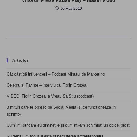
Viitorul: Press Pause Play – teaser video
10 May 2010
Articles
Cât câștigă influencerii – Podcast Minutul de Marketing
Celebru și Părinte – interviu cu Florin Grozea
VIDEO: Florin Grozea la Vreau Să Știu (podcast)
3 mituri care te opresc pe Social Media (și ce funcționează în
schimb)
Cum îmi stricam eu diminețile și cum mi-am schimbat un obicei prost
Nu geniul, ci focusul este superputerea antreprenorului