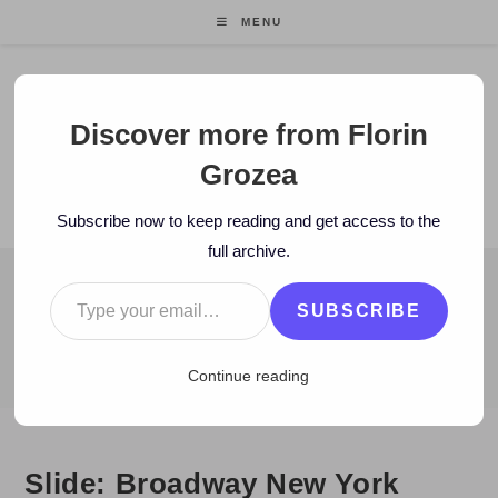
Skip
MENU
to
content
Florin Grozea
Discover more from Florin
Grozea
ENTREPRENEUR. FOUNDER/CEO MOCAPP.
Subscribe now to keep reading and get access to the
full archive.
Type your email…
BLOG
SUBSCRIBE
>
2009
>
January
>
29
>
Zi de zi
>
Slide: Broadway New York
Continue reading
Slide: Broadway New York