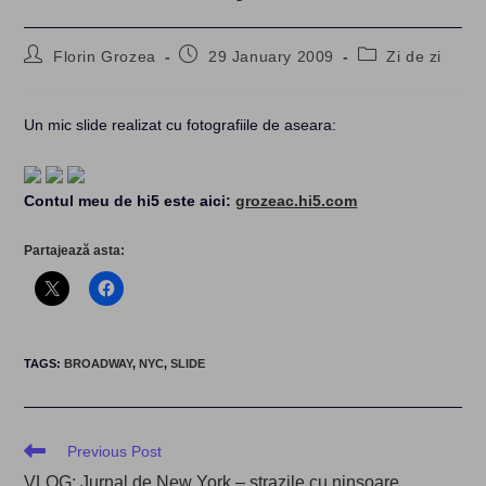
Post
Post
Post
Florin Grozea
29 January 2009
Zi de zi
author:
published:
category:
Un mic slide realizat cu fotografiile de aseara:
Contul meu de hi5 este aici:
grozeac.hi5.com
Partajează asta:
TAGS
:
BROADWAY
,
NYC
,
SLIDE
Read
Previous Post
more
VLOG: Jurnal de New York – strazile cu ninsoare