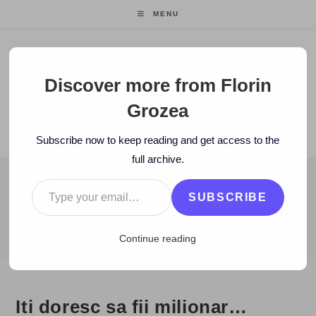
Skip
MENU
to
content
Florin Grozea
Discover more from Florin
Grozea
ENTREPRENEUR. FOUNDER/CEO MOCAPP.
Subscribe now to keep reading and get access to the
full archive.
Type your email…
BLOG
SUBSCRIBE
>
2009
>
February
>
3
>
Zi de zi
>
Iti doresc sa fii milionar…
Continue reading
Iti doresc sa fii milionar…