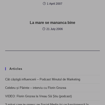
1 April 2007
La mare se mananca bine
21 July 2006
Articles
Cât câștigă influencerii – Podcast Minutul de Marketing
Celebru și Părinte – interviu cu Florin Grozea
VIDEO: Florin Grozea la Vreau Să Știu (podcast)
3 mituri care te opresc pe Social Media (și ce funcționează în