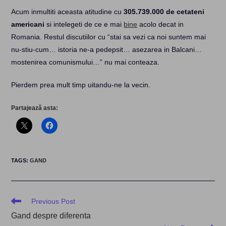
Acum inmultiti aceasta atitudine cu
305.739.000 de cetateni
americani
si intelegeti de ce e mai
bine
acolo decat in
Romania. Restul discutiilor cu “stai sa vezi ca noi suntem mai
nu-stiu-cum… istoria ne-a pedepsit… asezarea in Balcani…
mostenirea comunismului…” nu mai conteaza.
Pierdem prea mult timp uitandu-ne la vecin.
Partajează asta:
TAGS
:
GAND
Read
Previous Post
more
Gand despre diferenta
articles