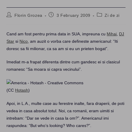
Post
Post
Post
Florin Grozea
3 February 2009
Zi de zi
author:
published:
category:
Cand am fost pentru prima data in SUA, impreuna cu
Mihai
,
DJ
Star
si
Nico
, am auzit o vorba care defineste americanul: “Iti
doresc sa fii milionar, ca sa am si eu un prieten bogat”.
Imediat m-a frapat diferenta dintre cum gandesc ei si clasicul
romanesc “Sa moara si capra vecinului”.
(CC
Hotash
)
Apoi, in L.A., multe case au ferestre inalte, fara draperii, de poti
vedea in casa absolut totul. Noi, ca romanii, eram uimiti si
intrebam: “Dar se vede in casa la om?”. Americanul imi
raspundea: “But who’s looking? Who cares?”.