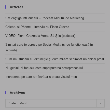
Articles
Cât câștigă influencerii – Podcast Minutul de Marketing
Celebru și Părinte – interviu cu Florin Grozea
VIDEO: Florin Grozea la Vreau Să Știu (podcast)
3 mituri care te opresc pe Social Media (și ce funcționează în
schimb)
Cum îmi stricam eu diminețile și cum mi-am schimbat un obicei prost
Nu geniul, ci focusul este superputerea antreprenorului
Încrederea pe care am învățat s-o dau visului meu
Archives
Archives
Select Month