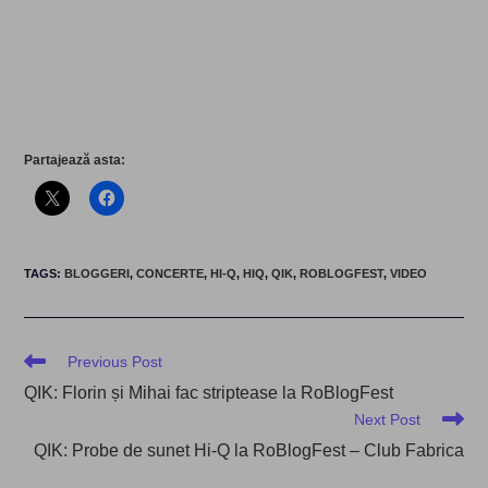
Partajează asta:
TAGS
:
BLOGGERI
,
CONCERTE
,
HI-Q
,
HIQ
,
QIK
,
ROBLOGFEST
,
VIDEO
Read
Previous Post
more
QIK: Florin și Mihai fac striptease la RoBlogFest
articles
Next Post
QIK: Probe de sunet Hi-Q la RoBlogFest – Club Fabrica