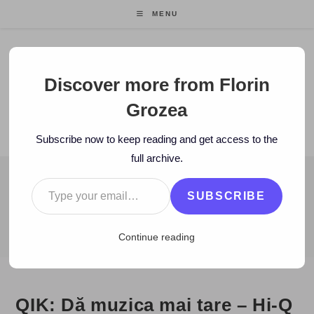
Skip
MENU
to
content
Florin Grozea
Discover more from Florin
Grozea
ENTREPRENEUR. FOUNDER/CEO MOCAPP.
Subscribe now to keep reading and get access to the
full archive.
Type your email…
BLOG
SUBSCRIBE
>
2009
>
March
>
13
>
Blog
>
QIK: Dă muzica mai tare – Hi-Q la
Continue reading
QIK: Dă muzica mai tare – Hi-Q