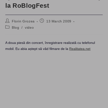
la RoBlogFest
Post
Post
Florin Grozea
13 March 2009
author:
published:
Post
Blog
/
video
category:
A doua piesă din concert, înregistrare realizată cu telefonul
mobil. Eu abia aștept să văd filmare de la
Realitatea.net