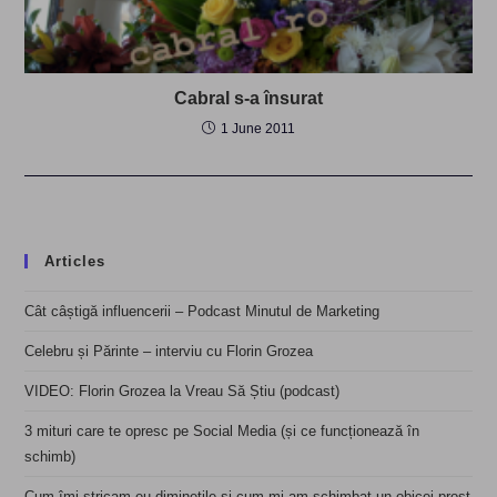
Cabral s-a însurat
1 June 2011
Articles
Cât câștigă influencerii – Podcast Minutul de Marketing
Celebru și Părinte – interviu cu Florin Grozea
VIDEO: Florin Grozea la Vreau Să Știu (podcast)
3 mituri care te opresc pe Social Media (și ce funcționează în
schimb)
Cum îmi stricam eu diminețile și cum mi-am schimbat un obicei prost