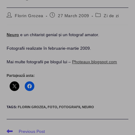
Post
Post
Post
Florin Grozea
27 March 2009
Zi de zi
author:
published:
category:
Neuro
e un chitarist genial și un fotograf amator.
Fotografii realizate în februarie-martie 2009.
Mai multe fotografii pe blogul lui –
Photeaux.blogspot.com
Partajează asta:
TAGS
:
FLORIN GROZEA
,
FOTO
,
FOTOGRAFII
,
NEURO
Read
Previous Post