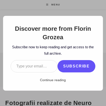
Skip
MENU
to
content
Florin Grozea
Discover more from Florin
Grozea
ENTREPRENEUR. FOUNDER/CEO MOCAPP.
Subscribe now to keep reading and get access to the
full archive.
Type your email…
BLOG
SUBSCRIBE
>
2009
>
March
>
27
>
Zi de zi
>
Fotografii realizate de Neuro
Continue reading
Fotografii realizate de Neuro