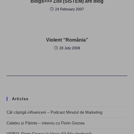
Blogs>>> Zoli (SISTEM) are blog
24 February 2007
Violent “România”
28 July 2008
Articles
Cât câștigă influencerii – Podcast Minutul de Marketing
Celebru și Părinte – interviu cu Florin Grozea
VIDEO: Florin Grozea la Vreau Să Știu (podcast)