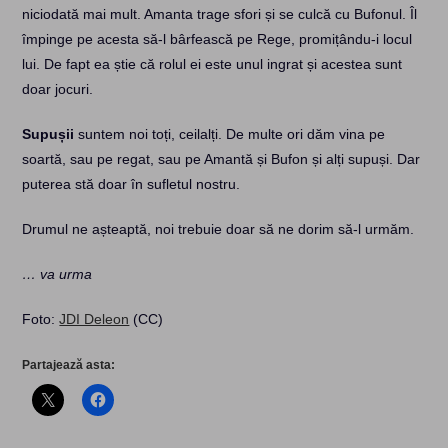
niciodată mai mult. Amanta trage sfori și se culcă cu Bufonul. Îl
împinge pe acesta să-l bârfească pe Rege, promițându-i locul
lui. De fapt ea știe că rolul ei este unul ingrat și acestea sunt
doar jocuri.
Supușii
suntem noi toți, ceilalți. De multe ori dăm vina pe
soartă, sau pe regat, sau pe Amantă și Bufon și alți supuși. Dar
puterea stă doar în sufletul nostru.
Drumul ne așteaptă, noi trebuie doar să ne dorim să-l urmăm.
… va urma
Foto:
JDI Deleon
(CC)
Partajează asta: