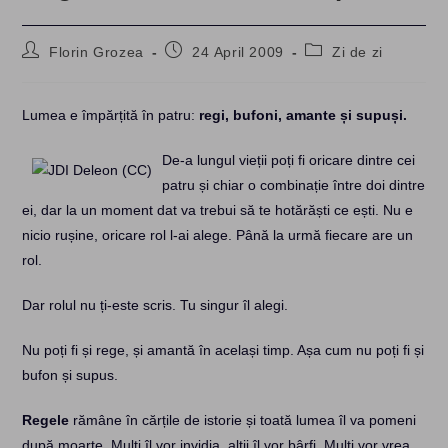
Post
Post
Post
Florin Grozea
24 April 2009
Zi de zi
author:
published:
category:
Lumea e împărțită în patru:
regi, bufoni, amante și supuși.
De-a lungul vieții poți fi oricare dintre cei
patru și chiar o combinație între doi dintre
ei, dar la un moment dat va trebui să te hotărăști ce ești. Nu e
nicio rușine, oricare rol l-ai alege. Până la urmă fiecare are un
rol.
Dar rolul nu ți-este scris. Tu singur îl alegi.
Nu poți fi și rege, și amantă în același timp. Așa cum nu poți fi și
bufon și supus.
Regele
rămâne în cărțile de istorie și toată lumea îl va pomeni
după moarte. Mulți îl vor invidia, alții îl vor bârfi. Mulți vor vrea