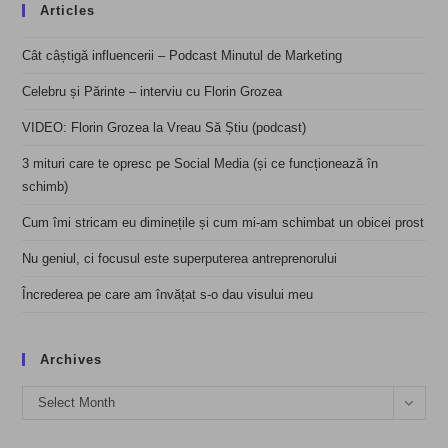
Articles
Cât câștigă influencerii – Podcast Minutul de Marketing
Celebru și Părinte – interviu cu Florin Grozea
VIDEO: Florin Grozea la Vreau Să Știu (podcast)
3 mituri care te opresc pe Social Media (și ce funcționează în
schimb)
Cum îmi stricam eu diminețile și cum mi-am schimbat un obicei prost
Nu geniul, ci focusul este superputerea antreprenorului
Încrederea pe care am învățat s-o dau visului meu
Archives
Archives
Select Month