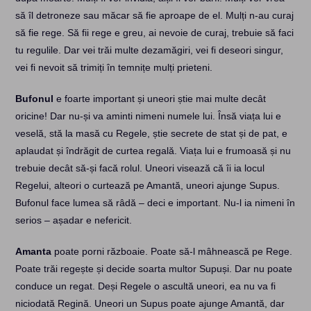
să îl detroneze sau măcar să fie aproape de el. Mulți n-au curaj
să fie rege. Să fii rege e greu, ai nevoie de curaj, trebuie să faci
tu regulile. Dar vei trăi multe dezamăgiri, vei fi deseori singur,
vei fi nevoit să trimiți în temnițe mulți prieteni.
Bufonul
e foarte important și uneori știe mai multe decât
oricine! Dar nu-și va aminti nimeni numele lui. Însă viața lui e
veselă, stă la masă cu Regele, știe secrete de stat și de pat, e
aplaudat și îndrăgit de curtea regală. Viața lui e frumoasă și nu
trebuie decât să-și facă rolul. Uneori visează că îi ia locul
Regelui, alteori o curtează pe Amantă, uneori ajunge Supus.
Bufonul face lumea să râdă – deci e important. Nu-l ia nimeni în
serios – așadar e nefericit.
Amanta
poate porni războaie. Poate să-l mâhnească pe Rege.
Poate trăi regește și decide soarta multor Supuși. Dar nu poate
conduce un regat. Deși Regele o ascultă uneori, ea nu va fi
niciodată Regină. Uneori un Supus poate ajunge Amantă, dar