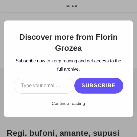
Skip
MENU
to
content
Florin Grozea
Discover more from Florin
Grozea
ENTREPRENEUR. FOUNDER/CEO MOCAPP.
Subscribe now to keep reading and get access to the
full archive.
Type your email…
BLOG
SUBSCRIBE
>
2009
>
April
>
24
>
Zi de zi
>
Regi, bufoni, amante, supusi
Continue reading
Regi, bufoni, amante, supusi