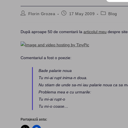
Post
Post
Post
Florin Grozea
17 May 2009
Blog
author:
published:
category:
După aproape 50 de comentarii la
articolul meu
despre site
Comentariul a fost o poezie:
Bade palarie noua
Tu mi-ai rupt inima-n doua.
Nu stiam de unde sa-mi iau palarie noua ca sa 
Problema mea e cu urmarile:
Tu mi-ai rupt-o
Tu mi-o coase…
Partajează asta: