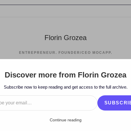
Florin Grozea
ENTREPRENEUR. FOUNDER/CEO MOCAPP.
Discover more from Florin Grozea
>
2009
>
Subscribe now to keep reading and get access to the full archive.
…
SUBSCRI
Continue reading
ro are un câstigător