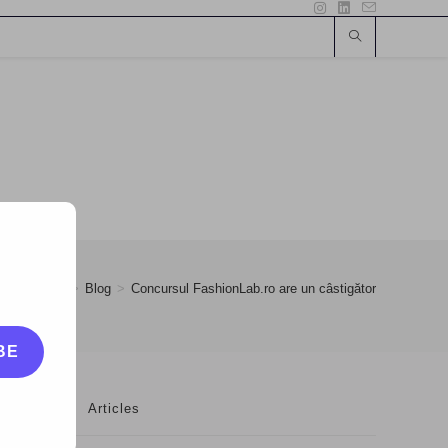
May
>
17
>
Blog
>
Concursul FashionLab.ro are un câstigător
BE
Articles