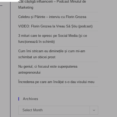
Cât câștigă influencerii – Podcast Minutul de
Marketing
Celebru și Părinte – interviu cu Florin Grozea
VIDEO: Florin Grozea la Vreau Să Știu (podcast)
3 mituri care te opresc pe Social Media (și ce
funcționează în schimb)
Cum îmi stricam eu diminețile și cum mi-am
schimbat un obicei prost
Nu geniul, ci focusul este superputerea
antreprenorului
Încrederea pe care am învățat s-o dau visului meu
Archives
Archives
Select Month