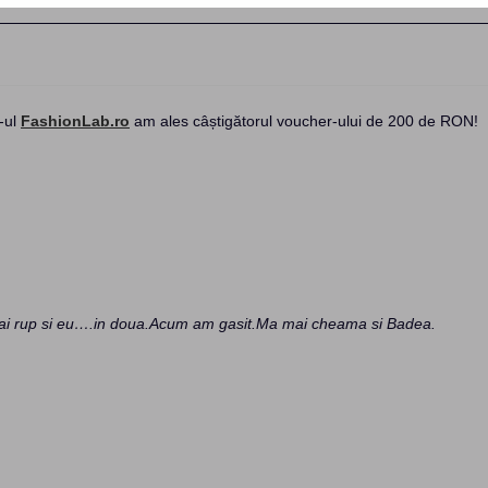
-ul
FashionLab.ro
am ales câștigătorul voucher-ului de 200 de RON!
mai rup si eu….in doua.Acum am gasit.Ma mai cheama si Badea.