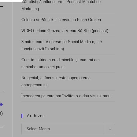
Cât câștigă influencerii – Podcast Minutul de
Marketing
Celebru și Părinte – interviu cu Florin Grozea
VIDEO: Florin Grozea la Vreau Să Știu (podcast)
3 mituri care te opresc pe Social Media (și ce
funcționează în schimb)
Cum îmi stricam eu diminețile și cum mi-am
schimbat un obicei prost
Nu geniul, ci focusul este superputerea
antreprenorului
Încrederea pe care am învățat s-o dau visului meu
n)
Archives
Archives
Select Month