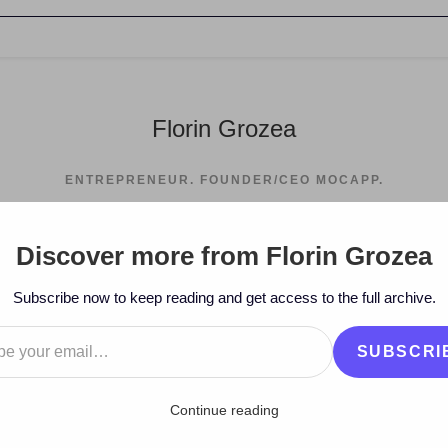
Florin Grozea
ENTREPRENEUR. FOUNDER/CEO MOCAPP.
Discover more from Florin Grozea
>
2009
Subscribe now to keep reading and get access to the full archive.
…
SUBSCRI
Continue reading
 de DJ din istorie