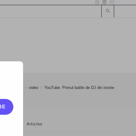
>
May
>
19
>
video
>
YouTube: Primul battle de DJ din istorie
BE
Articles