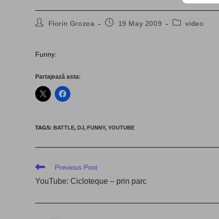
Post
Post
Post
Florin Grozea
19 May 2009
video
author:
published:
category:
Funny:
Partajează asta:
TAGS
:
BATTLE
,
DJ
,
FUNNY
,
YOUTUBE
Read
Previous Post
more
YouTube: Cicloteque – prin parc
articles