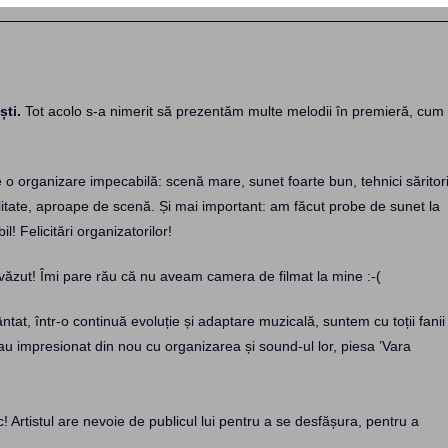
ști.
Tot acolo s-a nimerit să prezentăm multe melodii în premieră, cum
o organizare impecabilă: scenă mare, sunet foarte bun, tehnici săritori
alitate, aproape de scenă. Și mai important: am făcut probe de sunet la
! Felicitări organizatorilor!
văzut! Îmi pare rău că nu aveam camera de filmat la mine :-(
tat, într-o continuă evoluție și adaptare muzicală, suntem cu toții fanii
u impresionat din nou cu organizarea și sound-ul lor, piesa ’Vara
 Artistul are nevoie de publicul lui pentru a se desfășura, pentru a