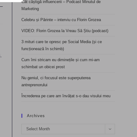
Cât câștigă influencerii – Podcast Minutul de
Marketing
Celebru și Părinte – interviu cu Florin Grozea
VIDEO: Florin Grozea la Vreau Să Știu (podcast)
3 mituri care te opresc pe Social Media (și ce
funcționează în schimb)
,
Cum îmi stricam eu diminețile și cum mi-am
schimbat un obicei prost
Nu geniul, ci focusul este superputerea
antreprenorului
Încrederea pe care am învățat s-o dau visului meu
Archives
Archives
Select Month