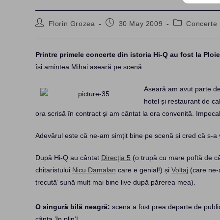
Post
Post
Post
Florin Grozea
30 May 2009
Concerte
author:
published:
category:
Printre primele concerte din istoria Hi-Q au fost la Ploie
își amintea Mihai aseară pe scenă.
Aseară am avut parte de 
hotel și restaurant de c
ora scrisă în contract și am cântat la ora convenită. Impecabil
Adevărul este că ne-am simțit bine pe scenă și cred că s-a 
După Hi-Q au cântat
Direcția 5
(o trupă cu mare poftă de cân
chitaristului
Nicu Damalan
care e genial!) și
Voltaj
(care ne-a
trecută’ sună mult mai bine live după părerea mea).
O singură bilă neagră:
scena a fost prea departe de public!
cânta ’în plin’!