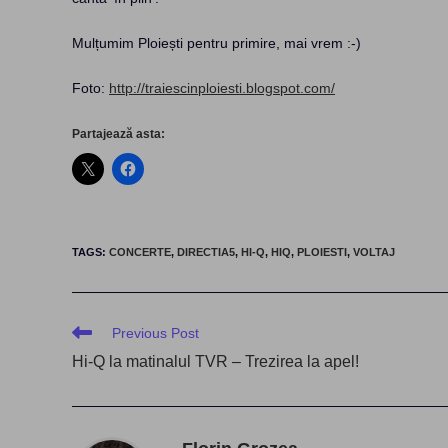
Mulțumim Ploiești pentru primire, mai vrem :-)
Foto:
http://traiescinploiesti.blogspot.com/
Partajează asta:
TAGS
:
CONCERTE
,
DIRECTIA5
,
HI-Q
,
HIQ
,
PLOIESTI
,
VOLTAJ
Read
Previous Post
more
Hi-Q la matinalul TVR – Trezirea la apel!
articles