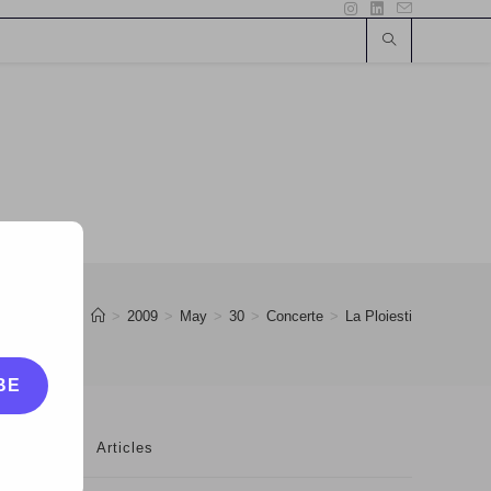
>
2009
>
May
>
30
>
Concerte
>
La Ploiesti
BE
Articles