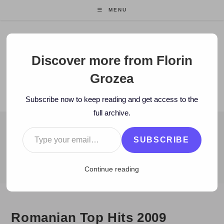
Skip
MENU
to
content
Florin Grozea
Discover more from Florin
Grozea
ENTREPRENEUR. FOUNDER/CEO MOCAPP.
Subscribe now to keep reading and get access to the
full archive.
Type your email…
BLOG
SUBSCRIBE
>
2009
>
July
>
1
>
Stiri
>
Romanian Top Hits 2009
Continue reading
Romanian Top Hits 2009