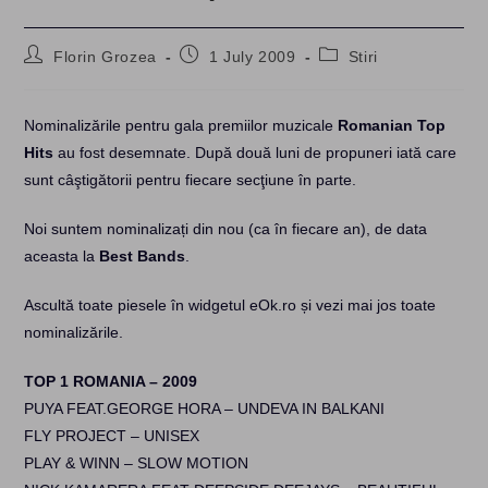
Post
Post
Post
Florin Grozea
1 July 2009
Stiri
author:
published:
category:
Nominalizările pentru gala premiilor muzicale
Romanian Top
Hits
au fost desemnate. După două luni de propuneri iată care
sunt câştigătorii pentru fiecare secţiune în parte.
Noi suntem nominalizați din nou (ca în fiecare an), de data
aceasta la
Best Bands
.
Ascultă toate piesele în widgetul eOk.ro și vezi mai jos toate
nominalizările.
TOP 1 ROMANIA – 2009
PUYA FEAT.GEORGE HORA – UNDEVA IN BALKANI
FLY PROJECT – UNISEX
PLAY & WINN – SLOW MOTION