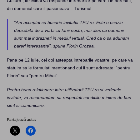
Cultura , iar Mihai va raspunde intrebarilor pe care i le adresati,
din domeniul care il pasioneaza – Turismul .
“Am acceptat cu bucurie invitatia TPU.ro. Este o ocazie
deosebita de a vorbi cu fanii nostri, mai ales ca oamenii
sunt mai indrazneti in mediul virtual. Cred ca o sa adunam
pareri interesante”, spune Florin Grozea.
Pana pe 12 iulie, cei doi asteapta intrebarile voastre, pe care va
sfatuim sa le formulati mentionand cui ii sunt adresate: “pentru
Florin” sau “pentru Mihai” .
Pentru buna relationare intre utilizatorii TPU.ro si vedetele
invitate, va recomandam sa respectati conditiile minime de bun
simt si comunicare.
Partajează asta: