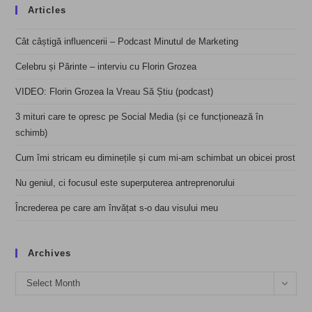
Articles
Cât câștigă influencerii – Podcast Minutul de Marketing
Celebru și Părinte – interviu cu Florin Grozea
VIDEO: Florin Grozea la Vreau Să Știu (podcast)
3 mituri care te opresc pe Social Media (și ce funcționează în
schimb)
Cum îmi stricam eu diminețile și cum mi-am schimbat un obicei prost
Nu geniul, ci focusul este superputerea antreprenorului
Încrederea pe care am învățat s-o dau visului meu
Archives
Archives
Select Month