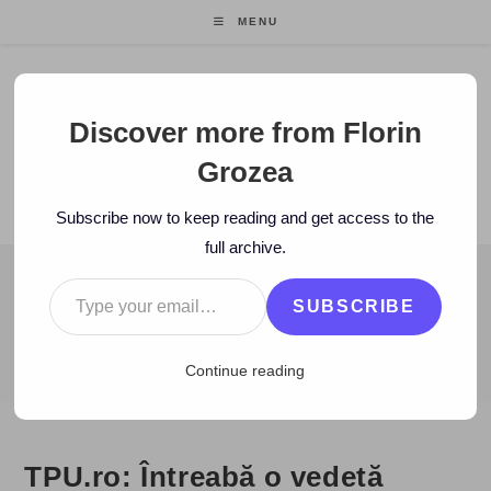
Skip
MENU
to
content
Florin Grozea
Discover more from Florin
Grozea
ENTREPRENEUR. FOUNDER/CEO MOCAPP.
Subscribe now to keep reading and get access to the
full archive.
Type your email…
BLOG
SUBSCRIBE
>
2009
>
July
>
6
>
www
>
TPU.ro: Întreabă o vedetă
Continue reading
TPU.ro: Întreabă o vedetă