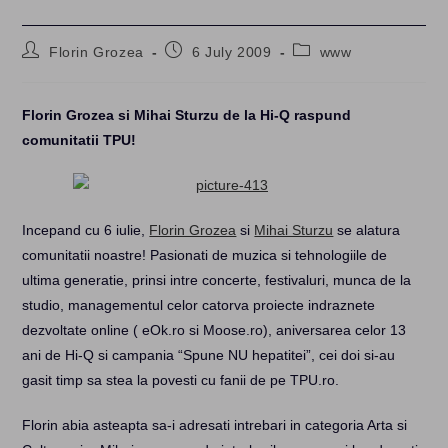
Post
Post
Post
Florin Grozea
6 July 2009
www
author:
published:
category:
Florin Grozea si Mihai Sturzu de la Hi-Q raspund
comunitatii TPU!
Incepand cu 6 iulie,
Florin Grozea
si
Mihai Sturzu
se alatura
comunitatii noastre! Pasionati de muzica si tehnologiile de
ultima generatie, prinsi intre concerte, festivaluri, munca de la
studio, managementul celor catorva proiecte indraznete
dezvoltate online ( eOk.ro si Moose.ro), aniversarea celor 13
ani de Hi-Q si campania “Spune NU hepatitei”, cei doi si-au
gasit timp sa stea la povesti cu fanii de pe TPU.ro.
Florin abia asteapta sa-i adresati intrebari in categoria Arta si