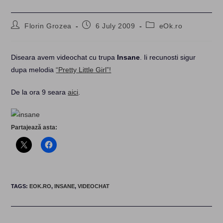
Post
Post
Post
Florin Grozea
6 July 2009
eOk.ro
author:
published:
category:
Diseara avem videochat cu trupa
Insane
. Ii recunosti sigur
dupa melodia
“Pretty Little Girl”!
De la ora 9 seara
aici
.
Partajează asta:
TAGS
:
EOK.RO
,
INSANE
,
VIDEOCHAT