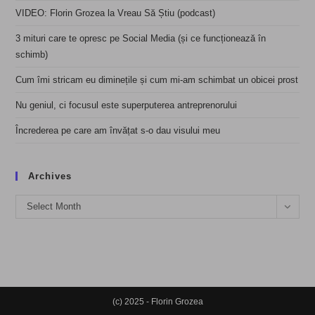
VIDEO: Florin Grozea la Vreau Să Știu (podcast)
3 mituri care te opresc pe Social Media (și ce funcționează în
schimb)
Cum îmi stricam eu diminețile și cum mi-am schimbat un obicei prost
Nu geniul, ci focusul este superputerea antreprenorului
Încrederea pe care am învățat s-o dau visului meu
Archives
Archives
Select Month
(c) 2025 - Florin Grozea