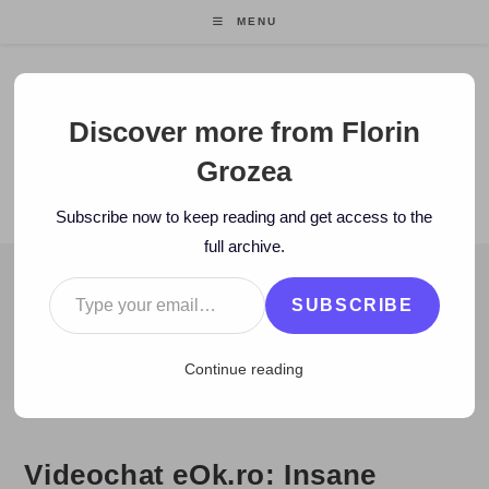
Skip
MENU
to
content
Florin Grozea
Discover more from Florin
Grozea
ENTREPRENEUR. FOUNDER/CEO MOCAPP.
Subscribe now to keep reading and get access to the
full archive.
Type your email…
BLOG
SUBSCRIBE
>
2009
>
July
>
6
>
eOk.ro
>
Videochat eOk.ro: Insane
Continue reading
Videochat eOk.ro: Insane