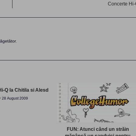
Concerte Hi
ăgetător.
i-Q la Chitila si Alesd
28 August 2009
FUN: Atunci când un străin
mănâncă un sandvici pentru