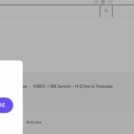
y
>
27
>
video
>
VIDEO: I Will Survive – Hi-Q live la Timisoara
BE
Articles