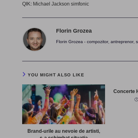
more
QIK: Michael Jackson simfonic
articles
Florin Grozea
Florin Grozea - compozitor, antreprenor, s
YOU MIGHT ALSO LIKE
Concerte H
Brand-urile au nevoie de artisti,
s-a schimbat situatia