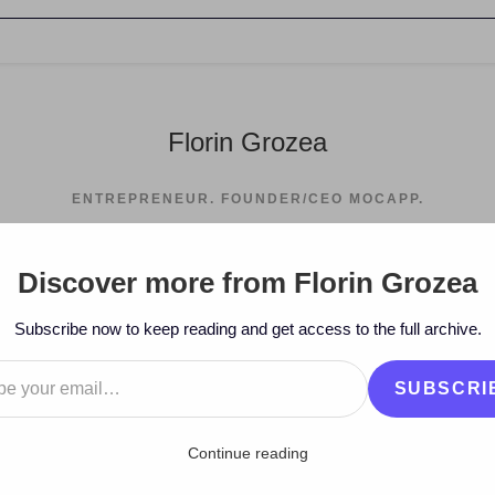
Florin Grozea
ENTREPRENEUR. FOUNDER/CEO MOCAPP.
Discover more from Florin Grozea
>
2009
>
Jul
Subscribe now to keep reading and get access to the full archive.
…
SUBSCRI
Continue reading
 Hi-Q live la Timisoara