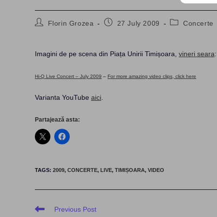
Post
Post
Post
Florin Grozea
27 July 2009
Concerte
author:
published:
category:
Imagini de pe scena din Piața Unirii Timișoara,
vineri seara
:
Hi-Q Live Concert – July 2009
–
For more amazing video clips, click here
Varianta YouTube
aici
.
Partajează asta:
TAGS
:
2009
,
CONCERTE
,
LIVE
,
TIMIȘOARA
,
VIDEO
Read
Previous Post