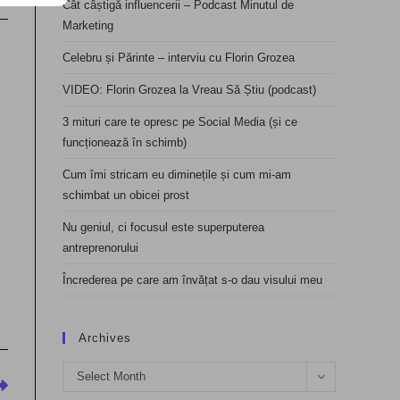
Cât câștigă influencerii – Podcast Minutul de
Marketing
Celebru și Părinte – interviu cu Florin Grozea
VIDEO: Florin Grozea la Vreau Să Știu (podcast)
3 mituri care te opresc pe Social Media (și ce
funcționează în schimb)
Cum îmi stricam eu diminețile și cum mi-am
schimbat un obicei prost
Nu geniul, ci focusul este superputerea
antreprenorului
Încrederea pe care am învățat s-o dau visului meu
Archives
Archives
Select Month