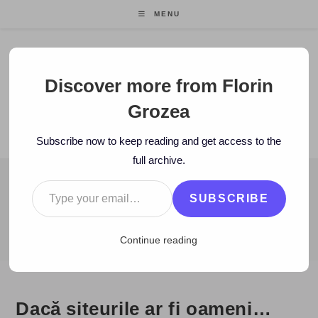
Skip
MENU
to
content
Florin Grozea
Discover more from Florin
Grozea
ENTREPRENEUR. FOUNDER/CEO MOCAPP.
Subscribe now to keep reading and get access to the
full archive.
Type your email…
BLOG
SUBSCRIBE
>
2009
>
August
>
20
>
www
>
Dacă siteurile ar fi oameni…
Continue reading
Dacă siteurile ar fi oameni…