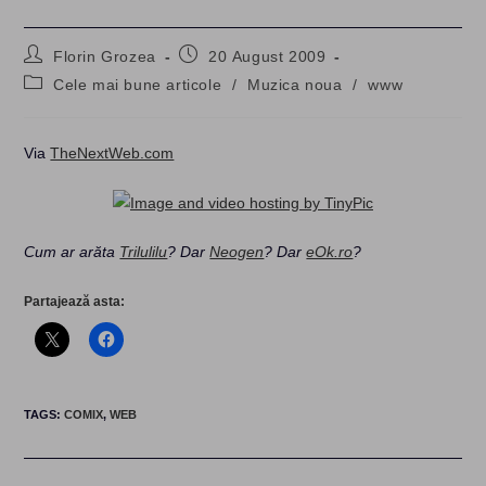
Post
Post
Florin Grozea
20 August 2009
author:
published:
Post
Cele mai bune articole
/
Muzica noua
/
www
category:
Via
TheNextWeb.com
Cum ar arăta
Trilulilu
? Dar
Neogen
? Dar
eOk.ro
?
Partajează asta:
TAGS
:
COMIX
,
WEB