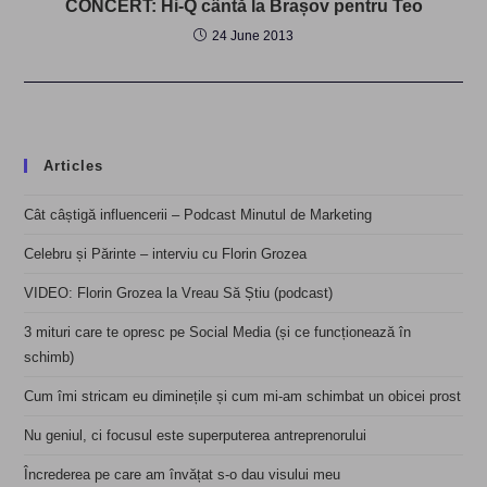
CONCERT: Hi-Q cântă la Brașov pentru Teo
24 June 2013
Articles
Cât câștigă influencerii – Podcast Minutul de Marketing
Celebru și Părinte – interviu cu Florin Grozea
VIDEO: Florin Grozea la Vreau Să Știu (podcast)
3 mituri care te opresc pe Social Media (și ce funcționează în
schimb)
Cum îmi stricam eu diminețile și cum mi-am schimbat un obicei prost
Nu geniul, ci focusul este superputerea antreprenorului
Încrederea pe care am învățat s-o dau visului meu