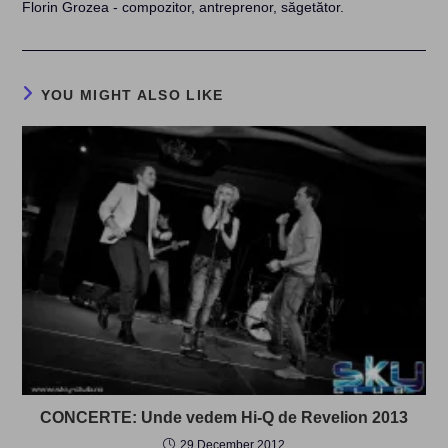
Florin Grozea - compozitor, antreprenor, săgetător.
YOU MIGHT ALSO LIKE
CONCERTE: Unde vedem Hi-Q de Revelion 2013
29 December 2012