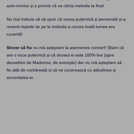
auto-ironice și a promis că va cânta melodia la final.
Nu mai trebuie să vă spun că vocea puternică și personală și-a
revenit repede iar pe la melodia a cincea toată lumea era
cucerită!
Sincer să fiu
nu mă așteptam la asemenea concert! Știam că
are o voce puternică și că showul ei este 100% live (spre
deosebire de Madonna, de exemplu) dar nu mă așteptam să
fie atât de vorbăreață și să ne cucerească cu atitudinea și
sinceritatea ei.