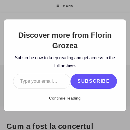
Skip
MENU
to
content
Florin Grozea
Discover more from Florin
Grozea
ENTREPRENEUR. FOUNDER/CEO MOCAPP.
Subscribe now to keep reading and get access to the
full archive.
Type your email…
BLOG
SUBSCRIBE
>
2009
>
September
>
2
>
Concerte
>
Cum a fost la concertul Ana
Continue reading
Cum a fost la concertul