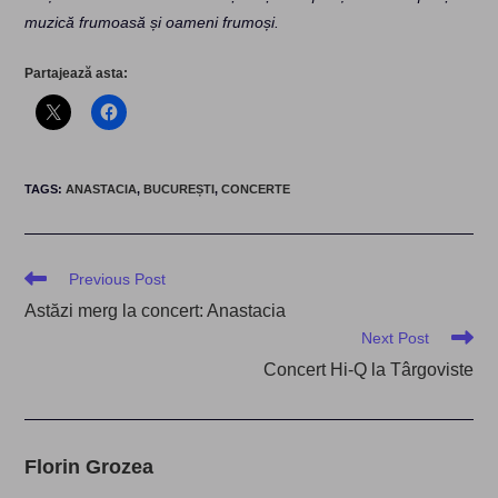
muzică frumoasă și oameni frumoși.
Partajează asta:
TAGS
:
ANASTACIA
,
BUCUREȘTI
,
CONCERTE
Read
Previous Post
more
Astăzi merg la concert: Anastacia
articles
Next Post
Concert Hi-Q la Târgoviste
Florin Grozea