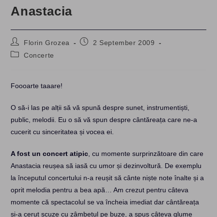
Anastacia
Post
Post
Florin Grozea
2 September 2009
author:
published:
Post
Concerte
category:
Foooarte taaare!
O să-i las pe alții să vă spună despre sunet, instrumentiști,
public, melodii. Eu o să vă spun despre cântăreața care ne-a
cucerit cu sinceritatea și vocea ei.
A fost un concert atipic
, cu momente surprinzătoare din care
Anastacia reușea să iasă cu umor și dezinvoltură. De exemplu
la începutul concertului n-a reușit să cânte niște note înalte și a
oprit melodia pentru a bea apă… Am crezut pentru câteva
momente că spectacolul se va încheia imediat dar cântăreața
și-a cerut scuze cu zâmbetul pe buze, a spus câteva glume