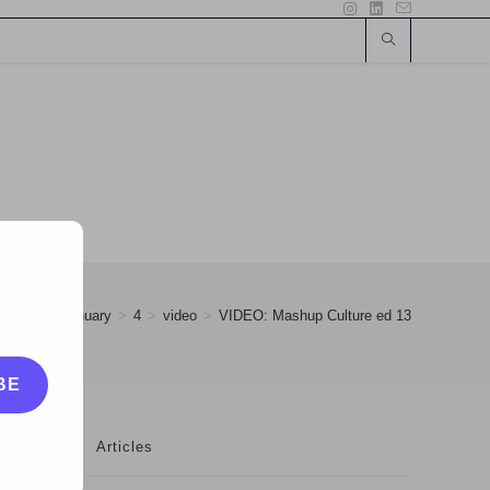
>
2010
>
January
>
4
>
video
>
VIDEO: Mashup Culture ed 13
BE
Articles