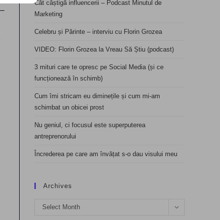
Cât câștigă influencerii – Podcast Minutul de
Marketing
Celebru și Părinte – interviu cu Florin Grozea
VIDEO: Florin Grozea la Vreau Să Știu (podcast)
3 mituri care te opresc pe Social Media (și ce
funcționează în schimb)
Cum îmi stricam eu diminețile și cum mi-am
schimbat un obicei prost
Nu geniul, ci focusul este superputerea
antreprenorului
Încrederea pe care am învățat s-o dau visului meu
Archives
Archives
Select Month