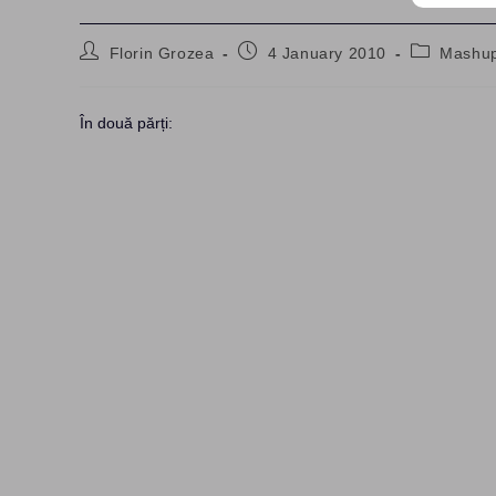
Post
Post
Post
Florin Grozea
4 January 2010
Mashup
author:
published:
category:
În două părți: