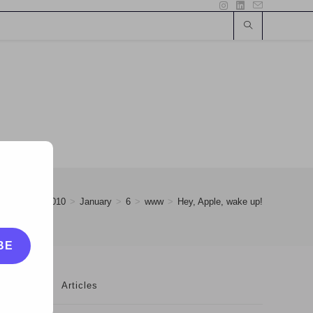
>
2010
>
January
>
6
>
www
>
Hey, Apple, wake up!
BE
Articles