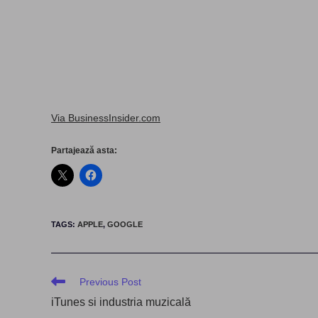
Via BusinessInsider.com
Partajează asta:
TAGS
:
APPLE
,
GOOGLE
Read
Previous Post
more
iTunes si industria muzicală
articles