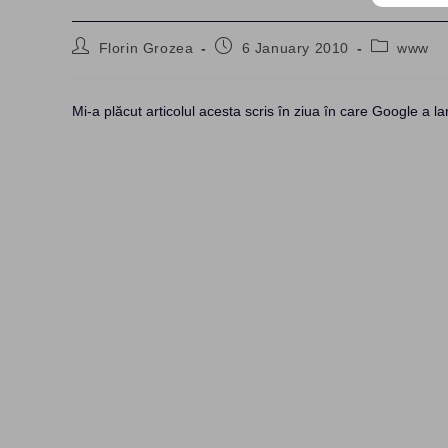
Post
Post
Post
Florin Grozea
6 January 2010
www
author:
published:
category:
Mi-a plăcut articolul acesta scris în ziua în care Google a la