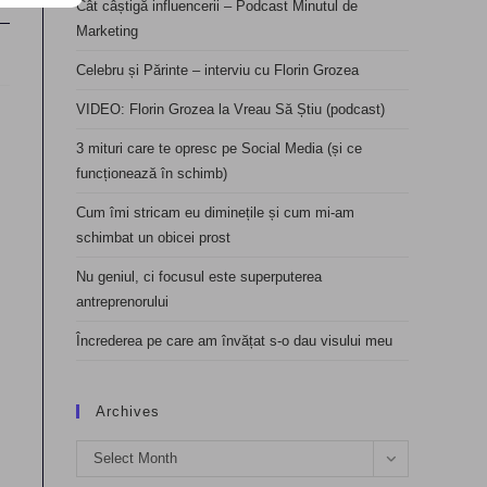
Cât câștigă influencerii – Podcast Minutul de
Marketing
Celebru și Părinte – interviu cu Florin Grozea
VIDEO: Florin Grozea la Vreau Să Știu (podcast)
3 mituri care te opresc pe Social Media (și ce
funcționează în schimb)
Cum îmi stricam eu diminețile și cum mi-am
schimbat un obicei prost
Nu geniul, ci focusul este superputerea
antreprenorului
Încrederea pe care am învățat s-o dau visului meu
Archives
Archives
Select Month