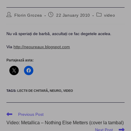
Post
Post
Post
Florin Grozea
22 January 2010
video
author:
published:
category:
Nu vă speriați de barbă, ascultați ce fac degetele acelea.
Via
http://neoureaux.blogspot.com
Partajează asta:
TAGS
:
LECTII DE CHITARĂ
,
NEURO
,
VIDEO
Read
Previous Post
more
Video: Metallica – Nothing Else Metters (cover la tambal)
articles
Next Post