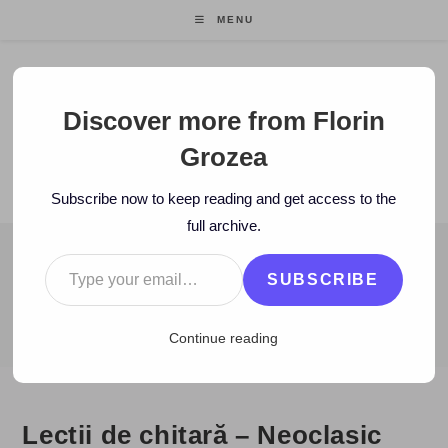
Skip
MENU
to
content
Florin Grozea
Discover more from Florin
Grozea
ENTREPRENEUR. FOUNDER/CEO MOCAPP.
Subscribe now to keep reading and get access to the
full archive.
Type your email…
BLOG
SUBSCRIBE
>
2010
>
January
>
22
>
video
>
Lectii de chitară – Neoclasic
Continue reading
Lectii de chitară – Neoclasic