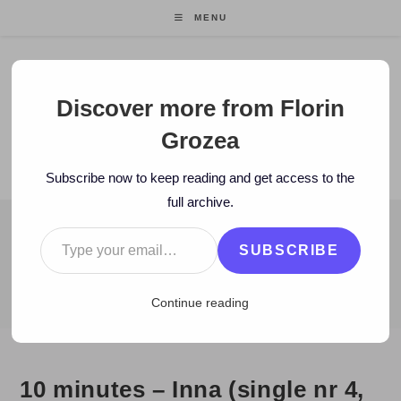
Skip
MENU
to
content
Florin Grozea
Discover more from Florin
Grozea
ENTREPRENEUR. FOUNDER/CEO MOCAPP.
Subscribe now to keep reading and get access to the
full archive.
Type your email…
BLOG
SUBSCRIBE
>
2010
>
January
>
25
>
Muzica noua
>
10 minutes – Inna (single 
Continue reading
10 minutes – Inna (single nr 4,