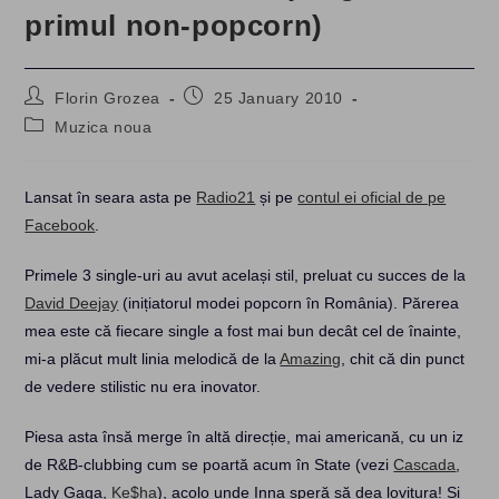
primul non-popcorn)
Post
Post
Florin Grozea
25 January 2010
author:
published:
Post
Muzica noua
category:
Lansat în seara asta pe
Radio21
și pe
contul ei oficial de pe
Facebook
.
Primele 3 single-uri au avut același stil, preluat cu succes de la
David Deejay
(inițiatorul modei popcorn în România). Părerea
mea este că fiecare single a fost mai bun decât cel de înainte,
mi-a plăcut mult linia melodică de la
Amazing
, chit că din punct
de vedere stilistic nu era inovator.
Piesa asta însă merge în altă direcție, mai americană, cu un iz
de R&B-clubbing cum se poartă acum în State (vezi
Cascada
,
Lady Gaga,
Ke$ha
), acolo unde Inna speră să dea lovitura! Și