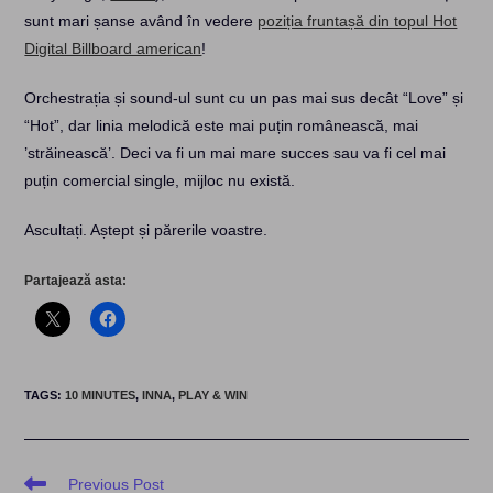
sunt mari șanse având în vedere
poziția fruntașă din topul Hot
Digital Billboard american
!
Orchestrația și sound-ul sunt cu un pas mai sus decât “Love” și
“Hot”, dar linia melodică este mai puțin românească, mai
’străinească’. Deci va fi un mai mare succes sau va fi cel mai
puțin comercial single, mijloc nu există.
Ascultați. Aștept și părerile voastre.
Partajează asta:
TAGS
:
10 MINUTES
,
INNA
,
PLAY & WIN
Read
Previous Post