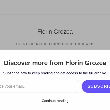
Florin Grozea
ENTREPRENEUR. FOUNDER/CEO MOCAPP.
Discover more from Florin Grozea
>
2010
>
Fe
Subscribe now to keep reading and get access to the full archive.
…
SUBSCRI
Continue reading
omovarea ideilor tale