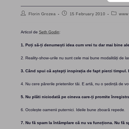
Post
Post
Post
Florin Grozea
15 February 2010
www
author:
published:
category
Articol de
Seth Godin
:
1. Poți să-ți denumești idea cum vrei tu dar mai bine a
2. Reality-show-urile nu sunt cele mai bune modalități de la
3. Când spui că aștepți inspirația de fapt pierzi timpul. 
4. Nu cere părerile prietenilor tăi. E artă, nu o ședință de vo
5. Nu plăti niciodată pe cineva care-ți promite înregistr
6. Ocolește oamenii puternici. Ideile bune zboară repede.
7. Nu fă spam la întâmplare că nu va funcționa. Nu fă s