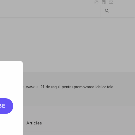
bruary
>
15
>
www
>
21 de reguli pentru promovarea ideilor tale
BE
Articles