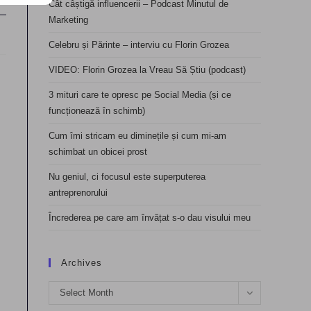
Cât câștigă influencerii – Podcast Minutul de
Marketing
Celebru și Părinte – interviu cu Florin Grozea
VIDEO: Florin Grozea la Vreau Să Știu (podcast)
3 mituri care te opresc pe Social Media (și ce
funcționează în schimb)
Cum îmi stricam eu diminețile și cum mi-am
schimbat un obicei prost
Nu geniul, ci focusul este superputerea
antreprenorului
Încrederea pe care am învățat s-o dau visului meu
Archives
Archives
Select Month