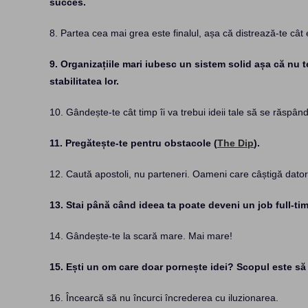
succes.
8. Partea cea mai grea este finalul, așa că distrează-te cât eș
9. Organizațiile mari iubesc un sistem solid așa că nu te
stabilitatea lor.
10. Gândește-te cât timp îi va trebui ideii tale să se răspând
11. Pregătește-te pentru obstacole (
The Dip
).
12. Caută apostoli, nu parteneri. Oameni care câștigă datorit
13. Stai până când ideea ta poate deveni un job full-ti
14. Gândește-te la scară mare. Mai mare!
15. Ești un om care doar pornește idei? Scopul este să 
16. Încearcă să nu încurci încrederea cu iluzionarea.