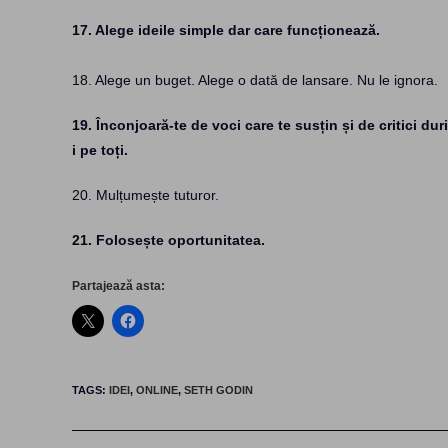
17. Alege ideile simple dar care funcționează.
18. Alege un buget. Alege o dată de lansare. Nu le ignora.
19. Înconjoară-te de voci care te susțin și de critici d
i pe toți.
20. Mulțumește tuturor.
21. Folosește oportunitatea.
Partajează asta:
TAGS
:
IDEI
,
ONLINE
,
SETH GODIN