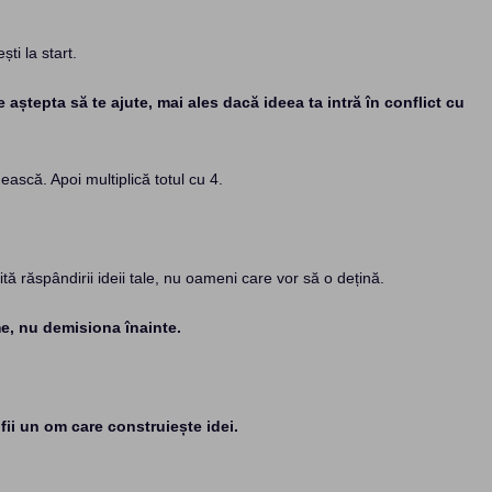
ti la start.
 aștepta să te ajute, mai ales dacă ideea ta intră în conflict cu
ească. Apoi multiplică totul cu 4.
ă răspândirii ideii tale, nu oameni care vor să o dețină.
me, nu demisiona înainte.
fii un om care construiește idei.