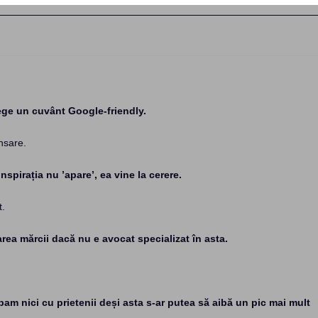
:
lege un cuvânt Google-friendly.
nsare.
Inspirația nu ’apare’, ea vine la cerere.
t.
area mărcii dacă nu e avocat specializat în asta.
pam nici cu prietenii deși asta s-ar putea să aibă un pic mai mult