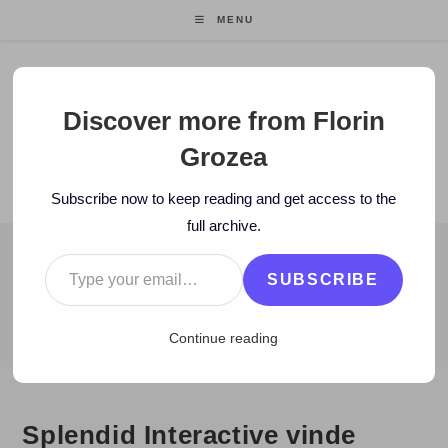
Skip
MENU
to
content
Florin Grozea
Discover more from Florin
Grozea
ENTREPRENEUR. FOUNDER/CEO MOCAPP.
Subscribe now to keep reading and get access to the
full archive.
Type your email…
BLOG
SUBSCRIBE
>
2010
>
February
>
22
>
eOk.ro
>
Splendid Interactive vinde publ
Continue reading
Splendid Interactive vinde