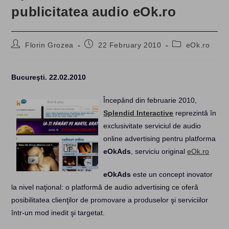
publicitatea audio eOk.ro
Post
Post
Post
Florin Grozea
22 February 2010
eOk.ro
author:
published:
category:
Bucureşti. 22.02.2010
Începând din februarie 2010,
Splendid Interactive
reprezintă în
exclusivitate serviciul de audio
online advertising pentru platforma
eOkAds
, serviciu original
eOk.ro
eOkAds
este un concept inovator
la nivel naţional: o platformă de audio advertising ce oferă
posibilitatea clienţilor de promovare a produselor şi serviciilor
într-un mod inedit şi targetat.