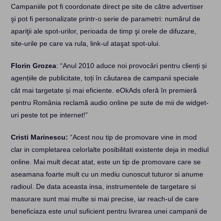
Campaniile pot fi coordonate direct pe site de către advertiser
şi pot fi personalizate printr-o serie de parametri: numărul de
apariţii ale spot-urilor, perioada de timp şi orele de difuzare,
site-urile pe care va rula, link-ul ataşat spot-ului.
Florin Grozea
: “Anul 2010 aduce noi provocări pentru clienți și
agențiile de publicitate, toți în căutarea de campanii speciale
cât mai targetate și mai eficiente. eOkAds oferă în premieră
pentru România reclamă audio online pe sute de mii de widget-
uri peste tot pe internet!”
Cristi Marinescu:
“Acest nou tip de promovare vine in mod
clar in completarea celorlalte posibilitati existente deja in mediul
online. Mai mult decat atat, este un tip de promovare care se
aseamana foarte mult cu un mediu cunoscut tuturor si anume
radioul. De data aceasta insa, instrumentele de targetare si
masurare sunt mai multe si mai precise, iar reach-ul de care
beneficiaza este unul suficient pentru livrarea unei campanii de