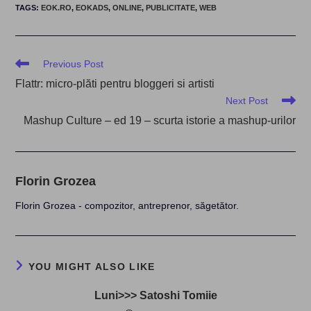
TAGS
:
EOK.RO
,
EOKADS
,
ONLINE
,
PUBLICITATE
,
WEB
Read
Previous Post
more
Flattr: micro-plăti pentru bloggeri si artisti
articles
Next Post
Mashup Culture – ed 19 – scurta istorie a mashup-urilor
Florin Grozea
Florin Grozea - compozitor, antreprenor, săgetător.
YOU MIGHT ALSO LIKE
Luni>>> Satoshi Tomiie