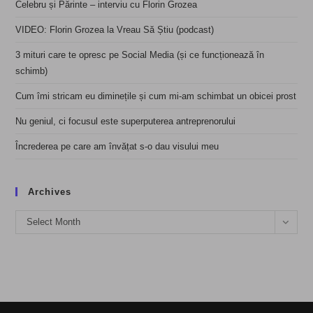
Celebru și Părinte – interviu cu Florin Grozea
VIDEO: Florin Grozea la Vreau Să Știu (podcast)
3 mituri care te opresc pe Social Media (și ce funcționează în
schimb)
Cum îmi stricam eu diminețile și cum mi-am schimbat un obicei prost
Nu geniul, ci focusul este superputerea antreprenorului
Încrederea pe care am învățat s-o dau visului meu
Archives
Archives
Select Month