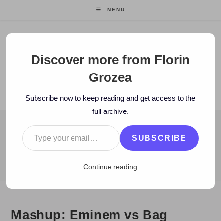
Skip
MENU
to
content
Florin Grozea
Discover more from Florin
Grozea
ENTREPRENEUR. FOUNDER/CEO MOCAPP.
Subscribe now to keep reading and get access to the
full archive.
Type your email…
BLOG
SUBSCRIBE
>
2010
>
February
>
25
>
Muzica noua
>
Mashup: Eminem vs Bag 
Continue reading
Mashup: Eminem vs Bag