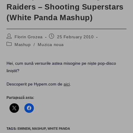
Raiders – Shooting Superstars
(White Panda Mashup)
Post
Post
Florin Grozea
25 February 2010
author:
published:
Post
Mashup
/
Muzica noua
category:
Hei, cum sună versurile astea misogine pe niște pop-disco
liniștit?
Descoperit pe Hypem.com de
aici
.
Partajează asta:
TAGS
:
EMINEM
,
MASHUP
,
WHITE PANDA