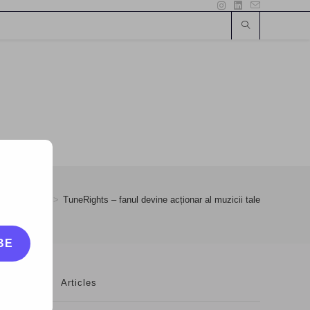
>
21
>
www
>
TuneRights – fanul devine acționar al muzicii tale
BE
Articles