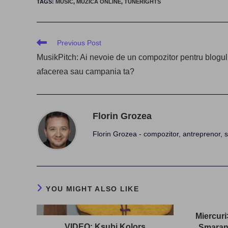
TAGS
:
MUSIC
,
MUZICA ONLINE
,
TUNERIGHTS
Read
Previous Post
more
MusikPitch: Ai nevoie de un compozitor pentru blogul
articles
afacerea sau campania ta?
Florin Grozea
Florin Grozea - compozitor, antreprenor, s
YOU MIGHT ALSO LIKE
Miercuri
VIDEO: Ksubi Kolors
Smarand