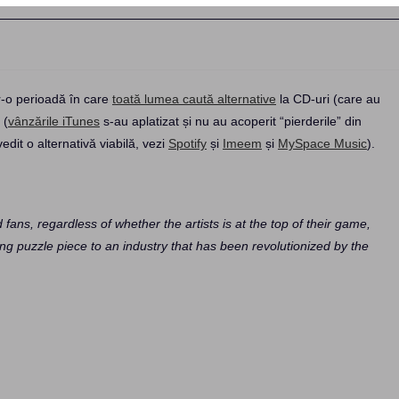
r-o perioadă în care
toată lumea caută alternative
la CD-uri (care au
 (
vânzările iTunes
s-au aplatizat și nu au acoperit “pierderile” din
edit o alternativă viabilă, vezi
Spotify
și
Imeem
și
MySpace Music
).
ans, regardless of whether the artists is at the top of their game,
ing puzzle piece to an industry that has been revolutionized by the