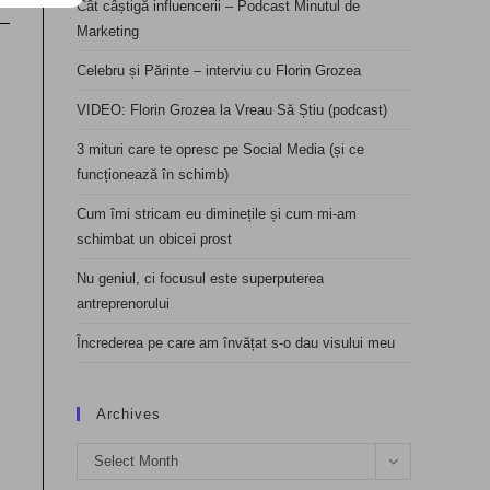
Cât câștigă influencerii – Podcast Minutul de
Marketing
Celebru și Părinte – interviu cu Florin Grozea
VIDEO: Florin Grozea la Vreau Să Știu (podcast)
3 mituri care te opresc pe Social Media (și ce
funcționează în schimb)
Cum îmi stricam eu diminețile și cum mi-am
schimbat un obicei prost
Nu geniul, ci focusul este superputerea
antreprenorului
Încrederea pe care am învățat s-o dau visului meu
Archives
Archives
Select Month