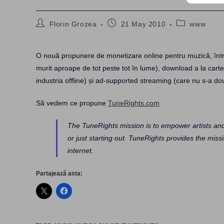
Post
Post
Post
Florin Grozea
21 May 2010
www
author:
published:
category:
O nouă propunere de monetizare online pentru muzică, înt
murit aproape de tot peste tot în lume), download a la carte
industria offline) și ad-supported streaming (care nu s-a dov
Să vedem ce propune
TuneRights.com
The TuneRights mission is to empower artists and f
or just starting out. TuneRights provides the miss
internet.
Partajează asta: