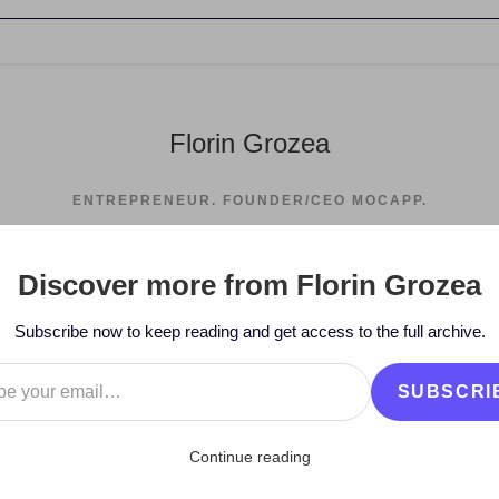
Florin Grozea
ENTREPRENEUR. FOUNDER/CEO MOCAPP.
Discover more from Florin Grozea
>
2010
>
May
Subscribe now to keep reading and get access to the full archive.
…
SUBSCRI
Continue reading
ine acționar al muzicii tale