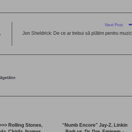
Next Post
,
Jon Sheldrick: De ce ar trebui să plătim pentru muzi
ăgetător.
>>> Rolling Stones,
“Numb Encore” Jay-Z, Linkin
a, Chirila, frumos
Park vs. Dr. Dre, Eminem –