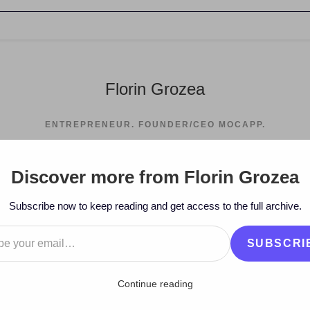
Florin Grozea
ENTREPRENEUR. FOUNDER/CEO MOCAPP.
Discover more from Florin Grozea
>
2010
>
June
>
7
>
www
>
Des
Subscribe now to keep reading and get access to the full archive.
…
SUBSCRI
Continue reading
 cu managerii artistilor