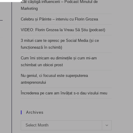
Cât câștigă influencerii – Podcast Minutul de
Marketing
Celebru și Părinte – interviu cu Florin Grozea
VIDEO: Florin Grozea la Vreau Să Știu (podcast)
3 mituri care te opresc pe Social Media (și ce
funcționează în schimb)
Cum îmi stricam eu diminețile și cum mi-am
schimbat un obicei prost
Nu geniul, ci focusul este superputerea
antreprenorului
Încrederea pe care am învățat s-o dau visului meu
Archives
Archives
Select Month