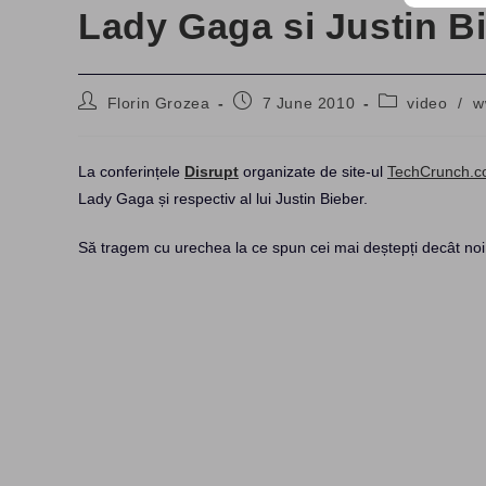
Lady Gaga si Justin B
Post
Post
Post
Florin Grozea
7 June 2010
video
/
w
author:
published:
category:
La conferințele
Disrupt
organizate de site-ul
TechCrunch.
Lady Gaga și respectiv al lui Justin Bieber.
Să tragem cu urechea la ce spun cei mai deștepți decât noi 