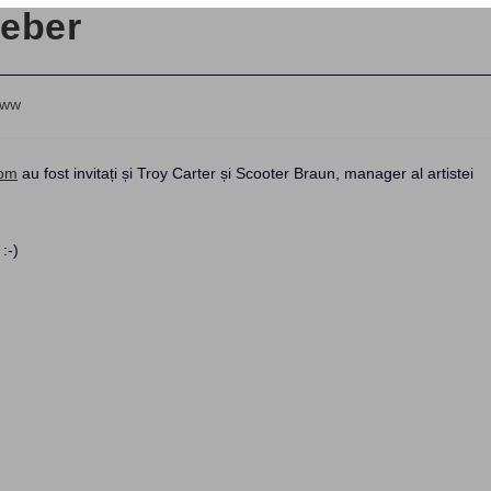
ieber
ww
com
au fost invitați și Troy Carter și Scooter Braun, manager al artistei
:-)