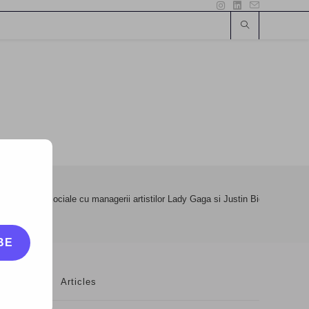
pre retelele sociale cu managerii artistilor Lady Gaga si Justin Bieber
BE
Articles