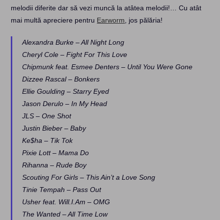
melodii diferite dar să vezi muncă la atâtea melodii!… Cu atât
mai multă apreciere pentru
Earworm
, jos pălăria!
Alexandra Burke – All Night Long
Cheryl Cole – Fight For This Love
Chipmunk feat. Esmee Denters – Until You Were Gone
Dizzee Rascal – Bonkers
Ellie Goulding – Starry Eyed
Jason Derulo – In My Head
JLS – One Shot
Justin Bieber – Baby
Ke$ha – Tik Tok
Pixie Lott – Mama Do
Rihanna – Rude Boy
Scouting For Girls – This Ain’t a Love Song
Tinie Tempah – Pass Out
Usher feat. Will.I.Am – OMG
The Wanted – All Time Low