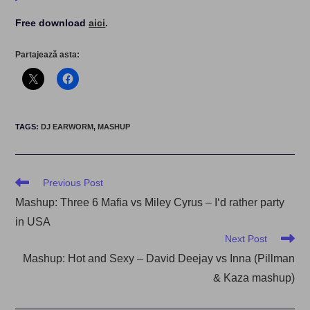
Free download
aici
.
Partajează asta:
TAGS
:
DJ EARWORM
,
MASHUP
Read
Previous Post
more
Mashup: Three 6 Mafia vs Miley Cyrus – I‘d rather party
articles
in USA
Next Post
Mashup: Hot and Sexy – David Deejay vs Inna (Pillman
& Kaza mashup)