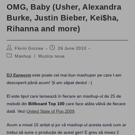
OMG, Baby (Usher, Alexandra
Burke, Justin Bieber, Kei$ha,
Rihanna and more)
Post
Post
Florin Grozea
26 June 2010
author:
published:
Post
Mashup
/
Muzica noua
category:
DJ Earworm
este poate cel mai bun mashuper pe care l-am
descoperit până acum! Și am săpat destul :-)
El este tipul care lansează în fiecare an mashup-ul de 25 de
melodii din
Billboard Top 100
care face atâta vâlvă de fiecare
dată. Vezi
United State of Pop 2009
.
Acum a mixat 15 artiști și jur că mashup-ul acesta sună cum ar
trebui să sune o producție de acest gen! E greu să mixez 2