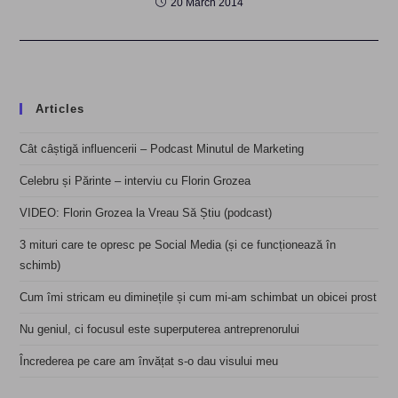
20 March 2014
Articles
Cât câștigă influencerii – Podcast Minutul de Marketing
Celebru și Părinte – interviu cu Florin Grozea
VIDEO: Florin Grozea la Vreau Să Știu (podcast)
3 mituri care te opresc pe Social Media (și ce funcționează în
schimb)
Cum îmi stricam eu diminețile și cum mi-am schimbat un obicei prost
Nu geniul, ci focusul este superputerea antreprenorului
Încrederea pe care am învățat s-o dau visului meu