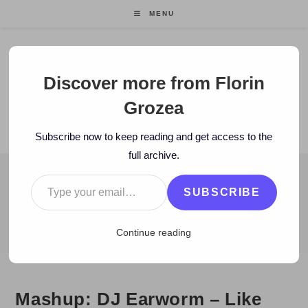
Skip
MENU
to
content
Florin Grozea
Discover more from Florin
Grozea
ENTREPRENEUR. FOUNDER/CEO MOCAPP.
Subscribe now to keep reading and get access to the
full archive.
Type your email…
BLOG
SUBSCRIBE
>
2010
>
June
>
26
>
Muzica noua
>
Mashup: DJ Earworm – Like O
Continue reading
Mashup: DJ Earworm – Like