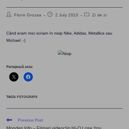
Post
Post
Post
Florin Grozea
2 July 2010
Zi de zi
author:
published:
category:
Când eram mici scriam în nisip Nike, Adidas, Metallica sau
Michael :-)
Partajează asta:
TAGS
:
FOTOGRAFII
Read
Previous Post
more
Monden.Info – Filmari videoclip Hi-Q Lose You