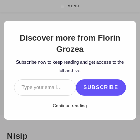
Skip
MENU
to
content
Florin Grozea
Discover more from Florin
Grozea
ENTREPRENEUR. FOUNDER/CEO MOCAPP.
Subscribe now to keep reading and get access to the
full archive.
Type your email…
BLOG
SUBSCRIBE
>
2010
>
July
>
2
>
Zi de zi
>
Nisip
Continue reading
Nisip