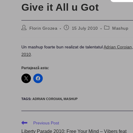
Give it All u Got
Post
Post
Post
Florin Grozea
15 July 2010
Mashup
author:
published:
category:
Un mashup foarte bun realizat de talentatul
Adrian Coroian
2010
.
Partajează asta:
TAGS
:
ADRIAN COROIAN
,
MASHUP
Read
Previous Post
more
Liberty Parade 2010: Free Your Mind – Vibers feat