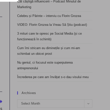
Cât câștigă influencerii – Podcast Minutul de
Marketing
Celebru și Părinte – interviu cu Florin Grozea
VIDEO: Florin Grozea la Vreau Să Știu (podcast)
3 mituri care te opresc pe Social Media (și ce
funcționează în schimb)
Cum îmi stricam eu diminețile și cum mi-am
schimbat un obicei prost
Nu geniul, ci focusul este superputerea
antreprenorului
Încrederea pe care am învățat s-o dau visului meu
Archives
Archives
Select Month
ls