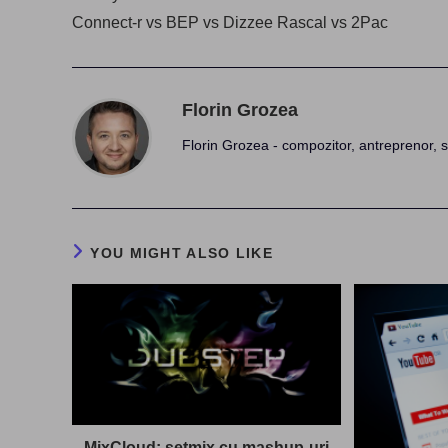
articles
Connect-r vs BEP vs Dizzee Rascal vs 2Pac
Florin Grozea
Florin Grozea - compozitor, antreprenor, s
YOU MIGHT ALSO LIKE
MixCloud: setmix cu mashup-uri