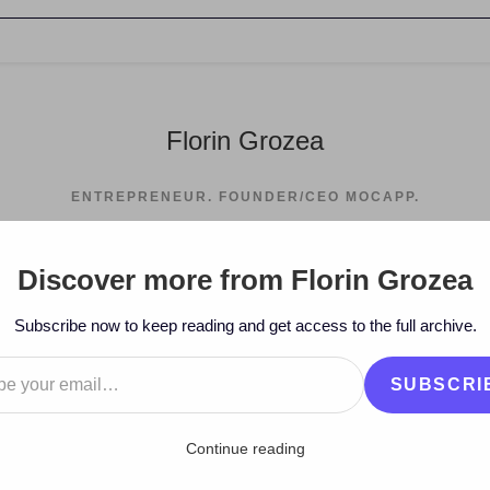
Florin Grozea
ENTREPRENEUR. FOUNDER/CEO MOCAPP.
Discover more from Florin Grozea
>
2010
>
July
>
15
>
Mashup
>
Subscribe now to keep reading and get access to the full archive.
…
SUBSCRI
Continue reading
e vs. John Marks Project –