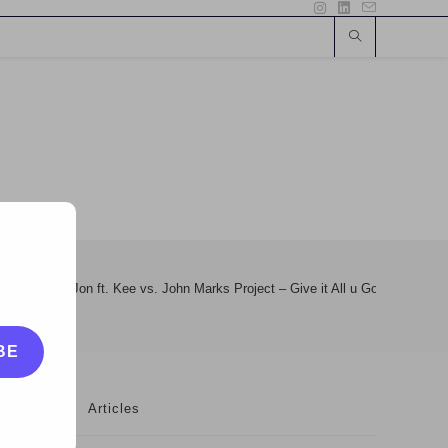
Mashup: Lil Jon ft. Kee vs. John Marks Project – Give it All u Got
BE
Articles