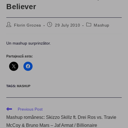
Believer
Post
Post
Post
Florin Grozea
29 July 2010
Mashup
author:
published:
category:
Un mashup surprinzător.
Partajează asta:
TAGS
:
MASHUP
Read
Previous Post
more
Mashup românesc: Skizzo Skillz ft. Drei Ros vs. Travie
articles
McCoy & Bruno Mars – Jaf Armat / Billionaire