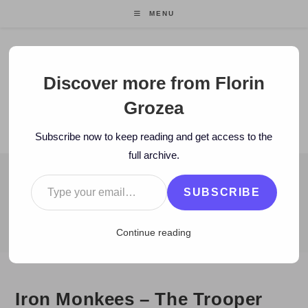
Skip
MENU
to
content
Florin Grozea
Discover more from Florin
Grozea
ENTREPRENEUR. FOUNDER/CEO MOCAPP.
Subscribe now to keep reading and get access to the
full archive.
Type your email…
BLOG
SUBSCRIBE
>
2010
>
July
>
29
>
Mashup
>
Iron Monkees – The Trooper Belie
Continue reading
Iron Monkees – The Trooper