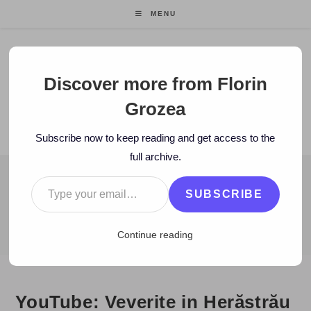
Skip
MENU
to
content
Florin Grozea
Discover more from Florin
Grozea
ENTREPRENEUR. FOUNDER/CEO MOCAPP.
Subscribe now to keep reading and get access to the
full archive.
Type your email…
BLOG
SUBSCRIBE
>
2010
>
August
>
21
>
video
>
YouTube: Veverite in Herăstrău
Continue reading
YouTube: Veverite in Herăstrău