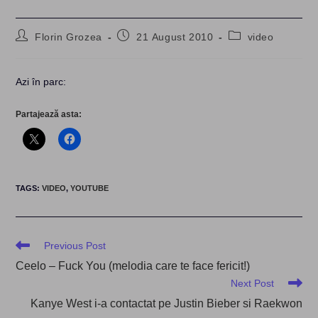
Post
Post
Post
Florin Grozea
21 August 2010
video
author:
published:
category:
Azi în parc:
Partajează asta:
TAGS
:
VIDEO
,
YOUTUBE
Read
Previous Post
more
Ceelo – Fuck You (melodia care te face fericit!)
articles
Next Post
Kanye West i-a contactat pe Justin Bieber si Raekwon