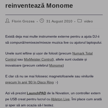
reinventează Monome
Post
Post
Post
Florin Grozea
31 August 2010
video
author:
published:
category:
Există deja mai multe instrumente externe pentru a ajuta DJ-ii
să compună/remixeze/mixeze muzica live cu ajutorul laptopului.
Unele sunt ieftine și ușor de folosit (precum
Numark Total
Control
sau
MixMeister Control
), altele sunt ciudate și
inovatoare (precum celebrul
Monome
)
E clar că nu se mai folosesc magnetofoanele sau vinilurile
precum în anii ‘80 în Disco Ring
:-)
Azi vă prezint
LaunchPAD
de la Novation, un controller extern
pe USB creat pentru lucrul cu
Ableton Live
. Îmi place cum arată
și sper să am ocazia să-l testez.