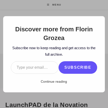
Skip
MENU
to
content
Florin Grozea
Discover more from Florin
Grozea
ENTREPRENEUR. FOUNDER/CEO MOCAPP.
Subscribe now to keep reading and get access to the
full archive.
Type your email…
BLOG
SUBSCRIBE
>
2010
>
August
>
31
>
video
>
LaunchPAD de la Novation reinv
Continue reading
LaunchPAD de la Novation