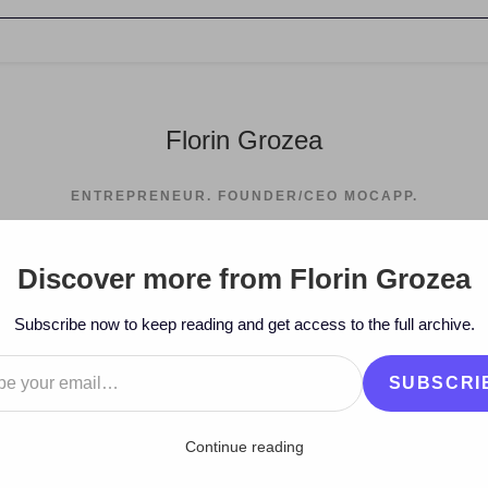
Florin Grozea
ENTREPRENEUR. FOUNDER/CEO MOCAPP.
Discover more from Florin Grozea
>
2010
>
September
>
2
>
ww
Subscribe now to keep reading and get access to the full archive.
…
SUBSCRI
Continue reading
Cum să-ti construiesti un