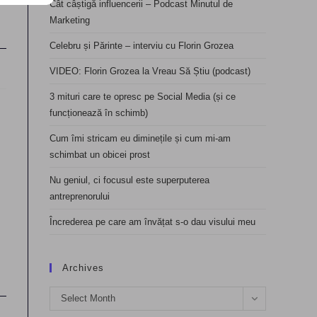
Cât câștigă influencerii – Podcast Minutul de
Marketing
Celebru și Părinte – interviu cu Florin Grozea
VIDEO: Florin Grozea la Vreau Să Știu (podcast)
3 mituri care te opresc pe Social Media (și ce
funcționează în schimb)
Cum îmi stricam eu diminețile și cum mi-am
schimbat un obicei prost
Nu geniul, ci focusul este superputerea
antreprenorului
Încrederea pe care am învățat s-o dau visului meu
Archives
Archives
Select Month