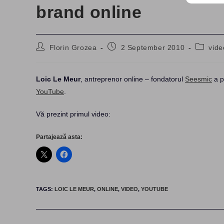
brand online
Post
Post
Post
Florin Grozea
2 September 2010
vide
author:
published:
category
Loic Le Meur
, antreprenor online – fondatorul
Seesmic
a p
YouTube
.
Vă prezint primul video:
Partajează asta:
TAGS
:
LOIC LE MEUR
,
ONLINE
,
VIDEO
,
YOUTUBE