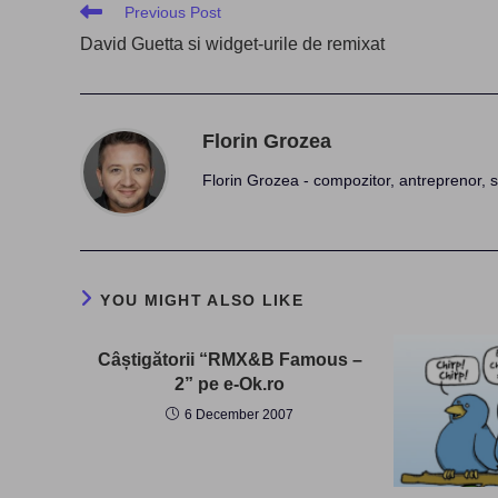
Read
Previous Post
more
David Guetta si widget-urile de remixat
articles
Florin Grozea
Florin Grozea - compozitor, antreprenor, s
YOU MIGHT ALSO LIKE
Câștigătorii “RMX&B Famous –
2” pe e-Ok.ro
6 December 2007