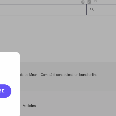
w
>
Video: Loic Le Meur – Cum să-ti construiesti un brand online
BE
Articles