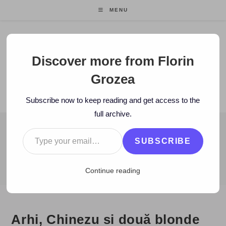
Skip
MENU
to
content
Florin Grozea
Discover more from Florin
Grozea
ENTREPRENEUR. FOUNDER/CEO MOCAPP.
Subscribe now to keep reading and get access to the
full archive.
Type your email…
BLOG
SUBSCRIBE
>
2010
>
September
>
25
>
video
>
Arhi, Chinezu si două blonde 
Continue reading
Arhi, Chinezu si două blonde