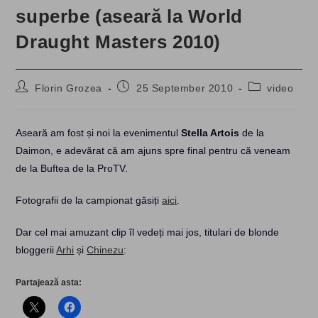
superbe (aseară la World
Draught Masters 2010)
Post
Post
Post
Florin Grozea
25 September 2010
video
author:
published:
category:
Aseară am fost și noi la evenimentul
Stella Artois
de la
Daimon, e adevărat că am ajuns spre final pentru că veneam
de la Buftea de la ProTV.
Fotografii de la campionat găsiți
aici
.
Dar cel mai amuzant clip îl vedeți mai jos, titulari de blonde
bloggerii
Arhi
și
Chinezu
:
Partajează asta: