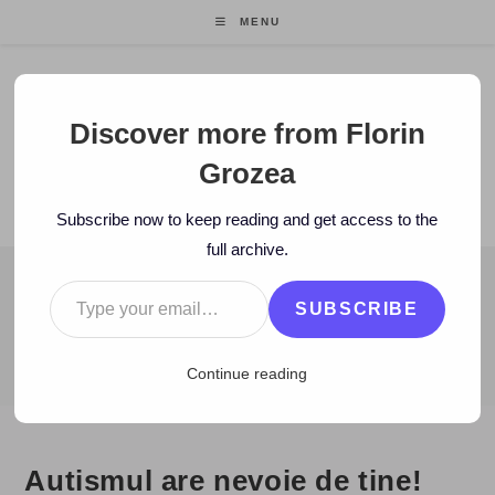
Skip
MENU
to
content
Florin Grozea
Discover more from Florin
Grozea
ENTREPRENEUR. FOUNDER/CEO MOCAPP.
Subscribe now to keep reading and get access to the
full archive.
Type your email…
BLOG
SUBSCRIBE
>
2010
>
December
>
6
>
Caritate/Voluntariat
>
Autismul are nevoi
Continue reading
Autismul are nevoie de tine!