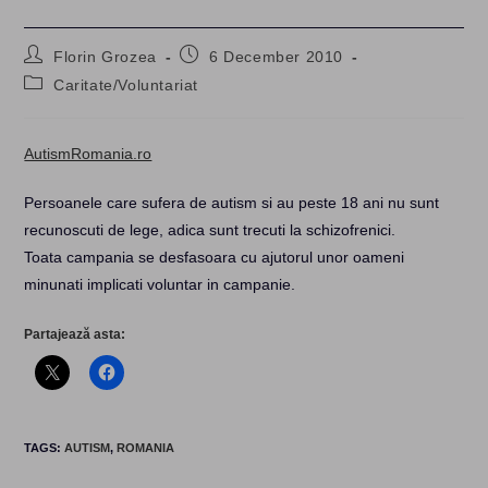
Post
Post
Florin Grozea
6 December 2010
author:
published:
Post
Caritate/Voluntariat
category:
AutismRomania.ro
Persoanele care sufera de autism si au peste 18 ani nu sunt
recunoscuti de lege, adica sunt trecuti la schizofrenici.
Toata campania se desfasoara cu ajutorul unor oameni
minunati implicati voluntar in campanie.
Partajează asta:
TAGS
:
AUTISM
,
ROMANIA