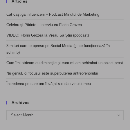
Articles
Cât câștigă influencerii – Podcast Minutul de Marketing
Celebru și Părinte – interviu cu Florin Grozea
VIDEO: Florin Grozea la Vreau Să Știu (podcast)
3 mituri care te opresc pe Social Media (și ce funcționează în
schimb)
Cum îmi stricam eu diminețile și cum mi-am schimbat un obicei prost
Nu geniul, ci focusul este superputerea antreprenorului
Încrederea pe care am învățat s-o dau visului meu
Archives
Archives
Select Month