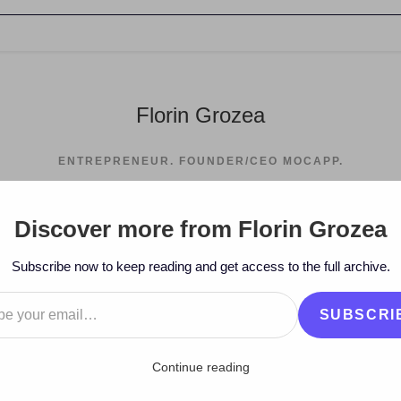
Florin Grozea
ENTREPRENEUR. FOUNDER/CEO MOCAPP.
Discover more from Florin Grozea
>
2010
>
December
>
8
Subscribe now to keep reading and get access to the full archive.
…
SUBSCRI
Continue reading
t Pump Ads la Venture