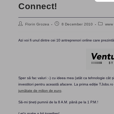
Connect!
Post
Post
Post
Florin Grozea
8 December 2010
www
author:
published:
category
Azi voi fi unul dintre cei 10 antreprenori online care prezintă
Sper să fac valuri :-) cu ideea mea (atât ca tehnologie cât ș
investitori pentru această afacere. La prima ediție TJobs.r
jumătate de milion de euro
.
Să-mi țineți pumnii de la 8 A.M. până pe la 1 P.M.!
Let‘s make a hit together!