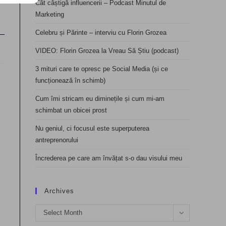
Cât câștigă influencerii – Podcast Minutul de
Marketing
Celebru și Părinte – interviu cu Florin Grozea
VIDEO: Florin Grozea la Vreau Să Știu (podcast)
3 mituri care te opresc pe Social Media (și ce
funcționează în schimb)
Cum îmi stricam eu diminețile și cum mi-am
schimbat un obicei prost
Nu geniul, ci focusul este superputerea
antreprenorului
Încrederea pe care am învățat s-o dau visului meu
Archives
Archives
Select Month