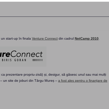
:
 un start-up în finala
Venture Connect
din cadrul
NetCamp 2010
.
i ca prezentare propriu-zisă) și, desigur, să găsesc unul sau mai mulți
o – un site de joburi din Târgu Mureș –
a fost ales pentru o finanțare de