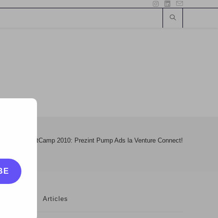
>
www
>
NetCamp 2010: Prezint Pump Ads la Venture Connect!
BE
Articles