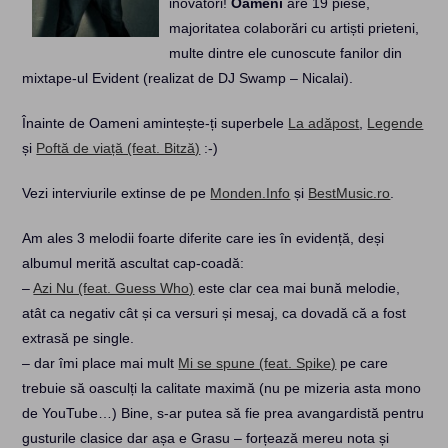
inovatori!
Oameni
are 19 piese,
majoritatea colaborări cu artiști prieteni,
multe dintre ele cunoscute fanilor din
mixtape-ul Evident (realizat de DJ Swamp – Nicalai).
Înainte de Oameni amintește-ți superbele
La adăpost
,
Legende
și
Poftă de viață (feat. Bitză)
:-)
Vezi interviurile extinse de pe
Monden.Info
și
BestMusic.ro
.
Am ales 3 melodii foarte diferite care ies în evidență, deși
albumul merită ascultat cap-coadă:
–
Azi Nu (feat. Guess Who)
este clar cea mai bună melodie,
atât ca negativ cât și ca versuri și mesaj, ca dovadă că a fost
extrasă pe single.
– dar îmi place mai mult
Mi se spune (feat. Spike)
pe care
trebuie să oasculți la calitate maximă (nu pe mizeria asta mono
de YouTube…) Bine, s-ar putea să fie prea avangardistă pentru
gusturile clasice dar așa e Grasu – forțează mereu nota și