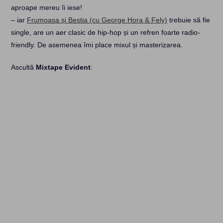
aproape mereu îi iese!
– iar
Frumoasa și Bestia (cu George Hora & Fely)
trebuie să fie
single, are un aer clasic de hip-hop și un refren foarte radio-
friendly. De asemenea îmi place mixul și masterizarea.
Ascultă
Mixtape Evident
: