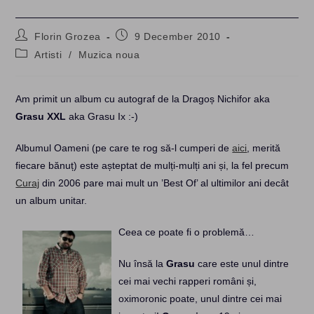
Post
Post
Florin Grozea
9 December 2010
author:
published:
Post
Artisti
/
Muzica noua
category:
Am primit un album cu autograf de la Dragoș Nichifor aka
Grasu XXL
aka Grasu Ix :-)
Albumul Oameni (pe care te rog să-l cumperi de
aici
, merită
fiecare bănuț) este așteptat de mulți-mulți ani și, la fel precum
Curaj
din 2006 pare mai mult un ’Best Of’ al ultimilor ani decât
un album unitar.
Ceea ce poate fi o problemă…
Nu însă la
Grasu
care este unul dintre
cei mai vechi rapperi români și,
oximoronic poate, unul dintre cei mai