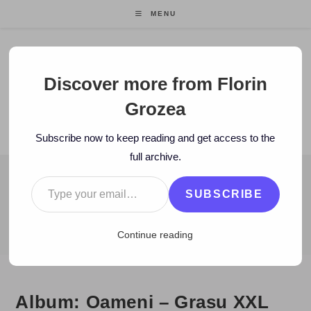
Skip
MENU
to
content
Florin Grozea
Discover more from Florin
Grozea
ENTREPRENEUR. FOUNDER/CEO MOCAPP.
Subscribe now to keep reading and get access to the
full archive.
Type your email…
BLOG
SUBSCRIBE
>
2010
>
December
>
9
>
Artisti
>
Album: Oameni – Grasu XXL
Continue reading
Album: Oameni – Grasu XXL