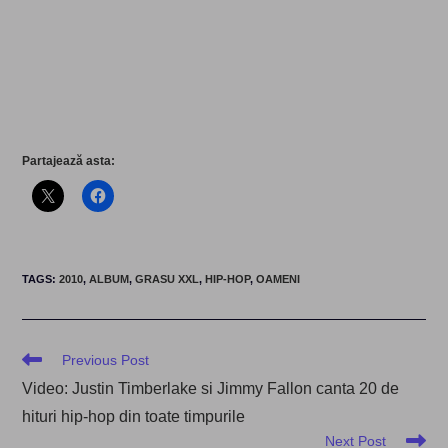
Partajează asta:
TAGS
:
2010
,
ALBUM
,
GRASU XXL
,
HIP-HOP
,
OAMENI
Read
Previous Post
more
Video: Justin Timberlake si Jimmy Fallon canta 20 de
articles
hituri hip-hop din toate timpurile
Next Post