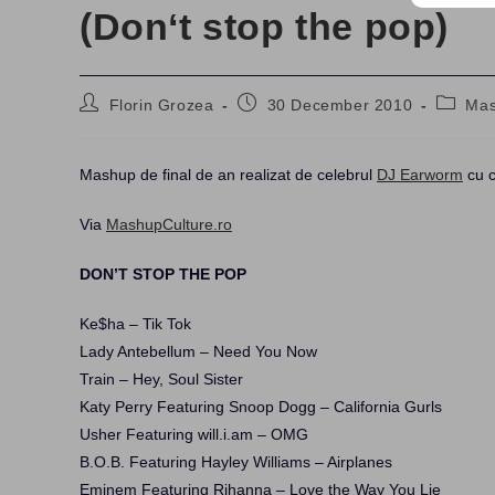
(Don‘t stop the pop)
Post
Post
Post
Florin Grozea
30 December 2010
Ma
author:
published:
categor
Mashup de final de an realizat de celebrul
DJ Earworm
cu c
Via
MashupCulture.ro
DON’T STOP THE POP
Ke$ha – Tik Tok
Lady Antebellum – Need You Now
Train – Hey, Soul Sister
Katy Perry Featuring Snoop Dogg – California Gurls
Usher Featuring will.i.am – OMG
B.O.B. Featuring Hayley Williams – Airplanes
Eminem Featuring Rihanna – Love the Way You Lie