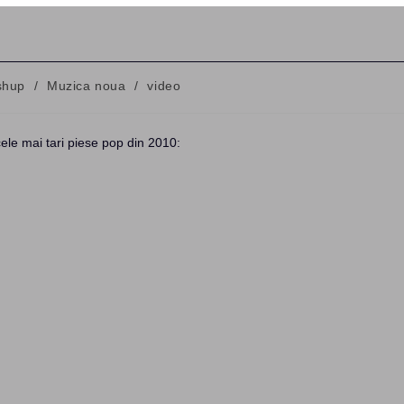
shup
/
Muzica noua
/
video
y:
ele mai tari piese pop din 2010: