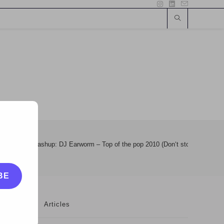
ca noua
>
Mashup: DJ Earworm – Top of the pop 2010 (Don‘t stop the pop)
BE
Articles