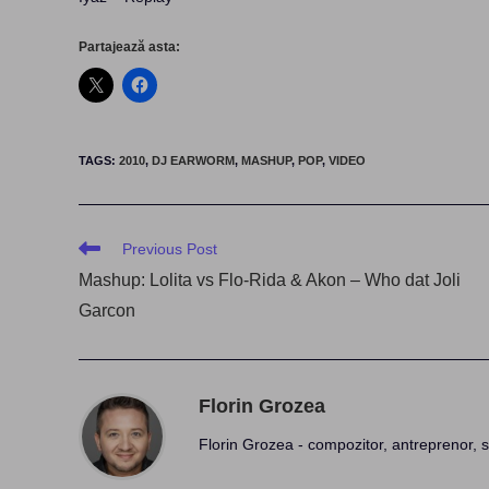
Partajează asta:
TAGS
:
2010
,
DJ EARWORM
,
MASHUP
,
POP
,
VIDEO
Read
Previous Post
more
Mashup: Lolita vs Flo-Rida & Akon – Who dat Joli
articles
Garcon
Florin Grozea
Florin Grozea - compozitor, antreprenor, s