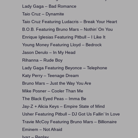
Lady Gaga – Bad Romance
Taio Cruz – Dynamite
Taio Cruz Featuring Ludacris – Break Your Heart
B.O.B. Featuring Bruno Mars – Nothin’ On You
Enrique Iglesias Featuring Pitbull – I Like It
Young Money Featuring Lloyd – Bedrock
Jason Derulo – In My Head
Rihanna – Rude Boy
Lady Gaga Featuring Beyonce – Telephone
Katy Perry – Teenage Dream
Bruno Mars – Just the Way You Are
Mike Posner – Cooler Than Me
The Black Eyed Peas – Imma Be
Jay-Z + Alicia Keys – Empire State of Mind
Usher Featuring Pitbull – DJ Got Us Fallin’ In Love
Travie McCoy Featuring Bruno Mars – Billionaire
Eminem – Not Afraid
Iyaz – Replay