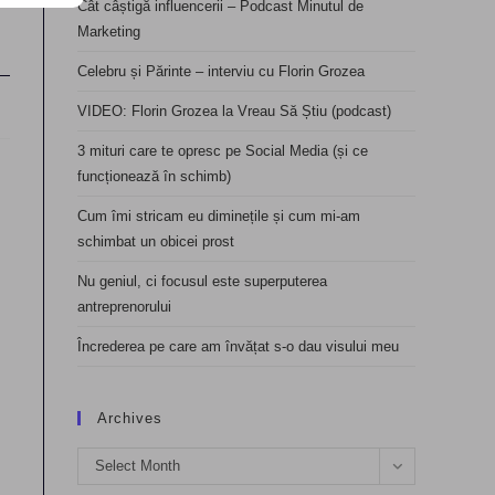
Cât câștigă influencerii – Podcast Minutul de
Marketing
Celebru și Părinte – interviu cu Florin Grozea
VIDEO: Florin Grozea la Vreau Să Știu (podcast)
3 mituri care te opresc pe Social Media (și ce
funcționează în schimb)
Cum îmi stricam eu diminețile și cum mi-am
schimbat un obicei prost
Nu geniul, ci focusul este superputerea
antreprenorului
Încrederea pe care am învățat s-o dau visului meu
Archives
Archives
Select Month