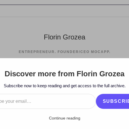
Florin Grozea
ENTREPRENEUR. FOUNDER/CEO MOCAPP.
Discover more from Florin Grozea
>
2010
>
December
>
30
>
Muzi
Subscribe now to keep reading and get access to the full archive.
…
SUBSCRI
Continue reading
 Top of the pop 2010