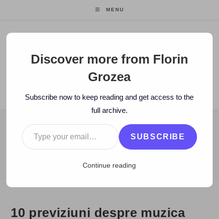
Skip
MENU
to
content
Florin Grozea
Discover more from Florin
Grozea
ENTREPRENEUR. FOUNDER/CEO MOCAPP.
Subscribe now to keep reading and get access to the
full archive.
Type your email…
BLOG
SUBSCRIBE
>
2011
>
January
>
11
>
www
>
10 previziuni despre muzica onlin
Continue reading
10 previziuni despre muzica