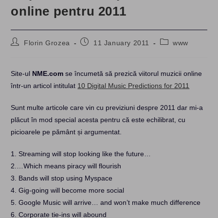
online pentru 2011
Post
Post
Post
Florin Grozea
11 January 2011
www
author:
published:
category:
Site-ul
NME.com
se încumetă să prezică viitorul muzicii online
într-un articol intitulat
10 Digital Music Predictions for 2011
Sunt multe articole care vin cu previziuni despre 2011 dar mi-a
plăcut în mod special acesta pentru că este echilibrat, cu
picioarele pe pământ și argumentat.
1. Streaming will stop looking like the future…
2.…Which means piracy will flourish
3. Bands will stop using Myspace
4. Gig-going will become more social
5. Google Music will arrive… and won’t make much difference
6. Corporate tie-ins will abound