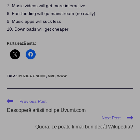
7. Music videos will get more interactive
8. Fan-funding will go mainstream (no really)
9. Music apps will suck less
10. Downloads will get cheaper
Partajează asta:
TAGS
:
MUZICA ONLINE
,
NME
,
WWW
Read
Previous Post
more
Descoperă artisti noi pe Uvumi.com
articles
Next Post
Quora: ce poate fi mai bun decât Wikipedia?