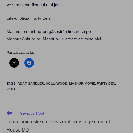
Vezi reclama filmului mai jos:
Site-ul oficial Party Ben
Mai multe mashup-uri găsești în fiecare zi pe
MashupCulture.ro
. Mashup-uri create de mine
aici
.
Partajează asta:
TAGS
:
ADAM SANDLER
,
HOLLYWOOD
,
MASHUP
,
MOVIE
,
PARTY BEN
,
VIDEO
Read
Previous Post
more
Toata lumea stie ca televizorul iti distruge creierul –
articles
House MD