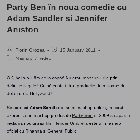
Party Ben în noua comedie cu
Adam Sandler si Jennifer
Aniston
Post
Post
Florin Grozea
15 January 2011
author:
published:
Post
Mashup
/
video
category:
OK, hai s-o luăm de la capăt! Nu erau
mashup
-urile prin
definiție ilegale? Ce să caute într-o producție de milioane de
dolari de la Hollywood?
Se pare că
Adam Sandler
e fan al mashup-urilor și a cerut
expres ca un mashup produs de
Party Ben
în 2009 să apară în
reclama noului său film!
Tender Umbrella
este un mashup
oficial cu Rihanna și General Public.