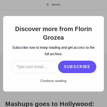
Skip
MENU
to
content
Florin Grozea
Discover more from Florin
Grozea
ENTREPRENEUR. FOUNDER/CEO MOCAPP.
Subscribe now to keep reading and get access to the
full archive.
Type your email…
BLOG
SUBSCRIBE
>
2011
>
January
>
15
>
video
>
Mashups goes to Hollywood: Part
Continue reading
Mashups goes to Hollywood: